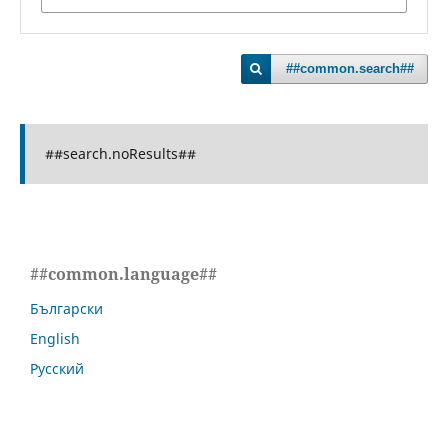
##common.search##
##search.noResults##
##common.language##
Български
English
Русский