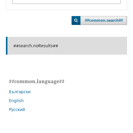
##common.search##
##search.noResults##
##common.language##
Български
English
Русский