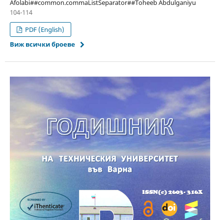
Afolabi##common.commaListSeparator##Toheeb Abdulganiyu
104-114
PDF (English)
Виж всички броеве