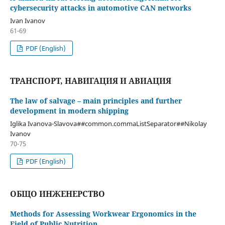
cybersecurity attacks in automotive CAN networks
Ivan Ivanov
61-69
PDF (English)
ТРАНСПОРТ, НАВИГАЦИЯ И АВИАЦИЯ
The law of salvage – main principles and further
development in modern shipping
Iglika Ivanova-Slavova##common.commaListSeparator##Nikolay
Ivanov
70-75
PDF (English)
ОБЩО ИНЖЕНЕРСТВО
Methods for Assessing Workwear Ergonomics in the
Field of Public Nutrition