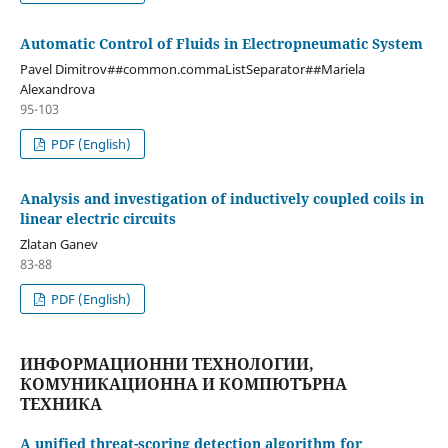
Automatic Control of Fluids in Electropneumatic System
Pavel Dimitrov##common.commaListSeparator##Mariela
Alexandrova
95-103
PDF (English)
Analysis and investigation of inductively coupled coils in
linear electric circuits
Zlatan Ganev
83-88
PDF (English)
ИНФОРМАЦИОННИ ТЕХНОЛОГИИ,
КОМУНИКАЦИОННА И КОМПЮТЪРНА
ТЕХНИКА
A unified threat-scoring detection algorithm for