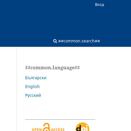
Вход
##common.search##
##common.language##
Български
English
Русский