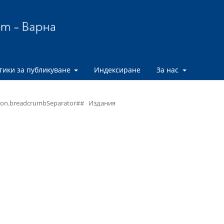
тики за публикуване
Индексиране
За нас
ion.breadcrumbSeparator##
Издания