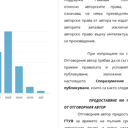
относно авторските права, 
означава, че няма прехвърля
авторски права от автора на издат
авторите запазват изключи
авторско право върху интелектуа
си произведение.
При изпращане на ста
Отговорния автор трябва да се съг
приеме правилата и условия
публикуване, изложе
настоящото
Споразумени
публикуване
, които са както следв
ПРЕДОСТАВЯНЕ НА 
ОТ ОТГОВОРНИЯ АВТОР
Отговорния автор предоста
ГТУВ
за времето на пълния ср
авторското право и всяко сле