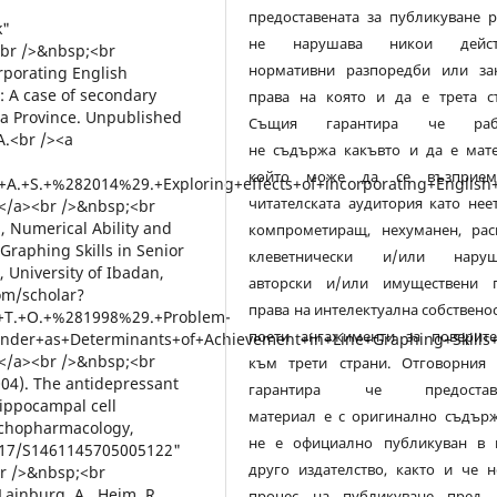
предоставената за публикуване р
не нарушава никои дейст
нормативни разпоредби или за
права на която и да е трета ст
Същия гарантира че рабо
не съдържа какъвто и да е мате
който може да се възприе
читателската аудитория като нее
компрометиращ, нехуманен, раси
клеветнически и/или нару
авторски и/или имуществени п
права на интелектуална собствено
поети ангажименти за поверите
към трети страни. Отговорния 
гарантира че предоставе
материал е с оригинално съдърж
не е официално публикуван в 
друго издателство, както и че н
процес на публикуване пред 