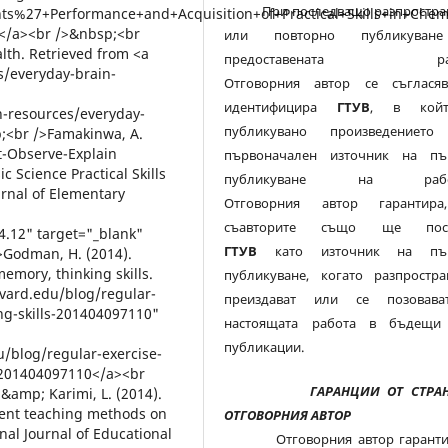
При последващо разпростра
или повторно публикуван
предоставената раб
Отговорния автор се съглася
идентифицира
ГТУВ
, в кой
публикувано произведението
първоначален източник на пъ
публикуване на работ
Отговорния автор гарантир
съавторите също ще посо
ГТУВ
като източник на пър
публикуване, когато разпростран
преиздават или се позовав
настоящата работа в бъдещи
публикации.
ГАРАНЦИИ ОТ СТРАН
ОТГОВОРНИЯ АВТОР
Отговорния автор гаранти