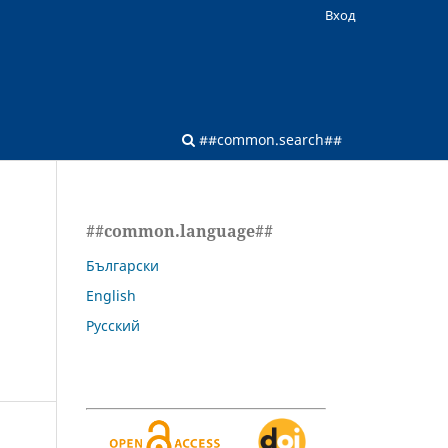
Вход
##common.search##
##common.language##
Български
English
Русский