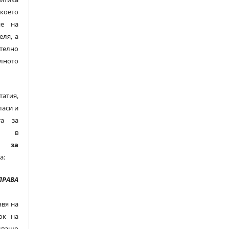
което
не на
еля, а
телно
лното
тия,
ласи и
та за
ни в
е за
а:
ПРАВА
вя на
ок на
дващо