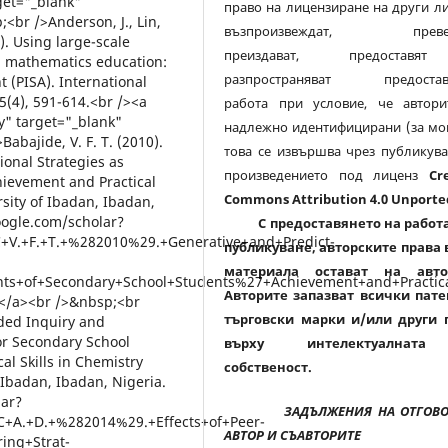
право на лицензиране на други л
възпроизвеждат, превеж
преиздават, предостав
разпространяват предостав
работа при условие, че автори
надлежно идентифицирани (за мо
това се извършва чрез публикува
произведението под лиценз
Cr
Commons Attribution 4.0 Unporte
С предоставянето на работа
публикуване, авторските права 
материала остават на авто
Авторите запазват всички пате
търговски марки и/или други 
върху интелектуалнат
собственост.
ЗАДЪЛЖЕНИЯ НА ОТГОВ
АВТОР И СЪАВТОРИТЕ