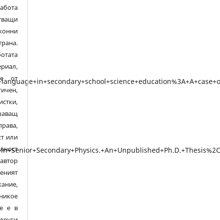
абота
ващи
конни
рана.
тата
риал,
ме от
тичен,
стки,
шаващ
рава,
ст или
лност
автор
ният
ание,
никое
е е в
други