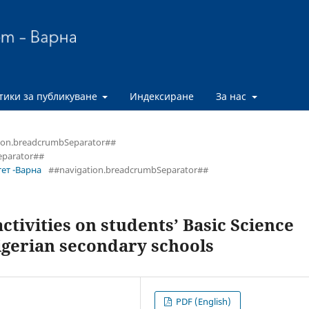
тики за публикуване
Индексиране
За нас
ion.breadcrumbSeparator##
eparator##
тет -Варна
##navigation.breadcrumbSeparator##
activities on students’ Basic Science
igerian secondary schools
PDF (English)