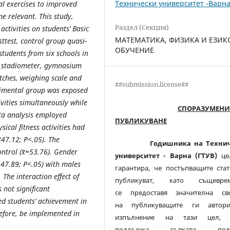
Технически университет -Варн
al exercises to improved
 relevant. This study,
Раздел (Секция)
activities on students’ Basic
МАТЕМАТИКА, ФИЗИКА И ЕЗИК
ttest, control group quasi-
ОБУЧЕНИЕ
students from six schools in
e stadiometer, gymnasium
tches, weighing scale and
##submission.license##
erimental group was exposed
ivities simultaneously while
СПОРАЗУМЕНИ
ta analysis employed
ПУБЛИКУВАНЕ
sical fitness activities had
47.12; P<.05). The
Годишника на Техни
ntrol (x̄=53.76). Gender
университет - Варна (ГТУВ)
це
47.89; P<.05) with males
гарантира, че постъпващите стат
 The interaction effect of
публикуват, като същевре
not significant
се предоставя значителна св
ted students’ achievement in
на публикуващите ги автор
erefore, be implemented in
изпълнение на тази цел
поддържа гъвкава поли