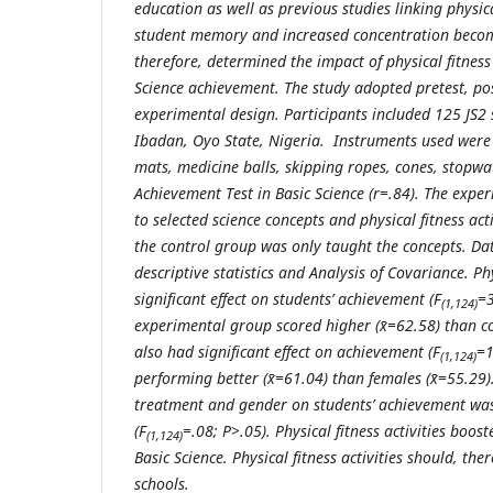
education as well as previous studies linking physic
student memory and increased concentration become
therefore, determined the impact of physical fitness 
Science achievement. The study adopted pretest, pos
experimental design. Participants included 125 JS2 
Ibadan, Oyo State, Nigeria. Instruments used wer
mats, medicine balls, skipping ropes, cones, stopwa
Achievement Test in Basic Science (r=.84). The exp
to selected science concepts and physical fitness act
the control group was only taught the concepts. Da
descriptive statistics and Analysis of Covariance. Phy
significant effect on students’ achievement (F
=3
(1,124)
experimental group scored higher (x̄=62.58) than co
also had significant effect on achievement (F
=1
(1,124)
performing better (x̄=61.04) than females (x̄=55.29).
treatment and gender on students’ achievement was 
(F
=.08; P>.05). Physical fitness activities boos
(1,124)
Basic Science. Physical fitness activities should, th
schools.