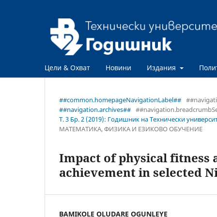
Цели & Охват
Новини
Издания
Поли
##common.homepageNavigationLabel##
##navigat
##navigation.archives##
##navigation.breadcrumbS
Т. 3 Бр. 2 (2019): Годишник на Технически универси
МАТЕМАТИКА, ФИЗИКА И ЕЗИКОВО ОБУЧЕНИЕ
Impact of physical fitness 
achievement in selected N
BAMIKOLE OLUDARE OGUNLEYE