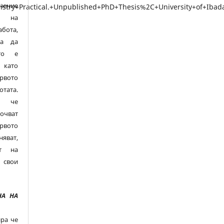
нение
е на
ота,
ва да
то е
 като
рвото
ата.
а, че
чват
вото
яват,
ат на
 свои
А НА
ра че