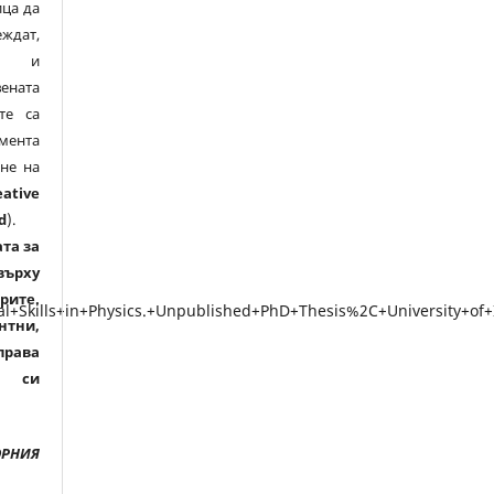
ица да
дат,
ят и
ената
те са
мента
не на
eative
d
).
та за
върху
рите.
нтни,
права
а си
ОРНИЯ