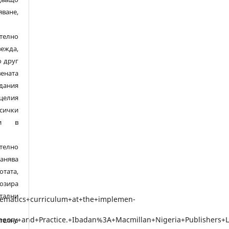
ане,
елно
ежда,
о друг
ената
здания
целия
сички
ли в
елно
нява
отата,
озира
тални
елно