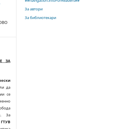
##navigation.infoForReaders##
а
За автори
За библиотекари
ОВО
Е ЗА
чески
ли да
ии се
менно
обода
и. За
,
ГТУВ
тика