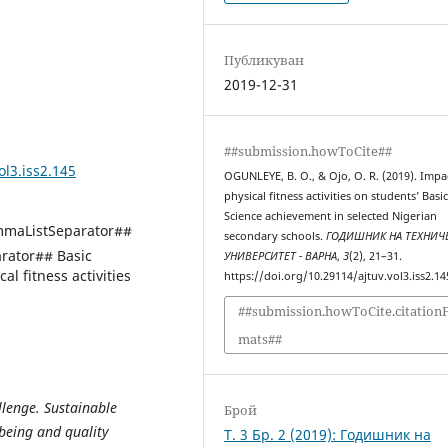
Публикуван
2019-12-31
##submission.howToCite##
ol3.iss2.145
OGUNLEYE, B. O., & Ojo, O. R. (2019). Impa
physical fitness activities on students’ Basi
Science achievement in selected Nigerian
mmaListSeparator##
secondary schools.
ГОДИШНИК НА ТЕХНИЧ
ator## Basic
УНИВЕРСИТЕТ - ВАРНА
,
3
(2), 21–31.
 fitness activities
https://doi.org/10.29114/ajtuv.vol3.iss2.14
##submission.howToCite.citation
mats##
llenge. Sustainable
Брой
being and quality
Т. 3 Бр. 2 (2019): Годишник на