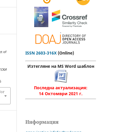
.
ct of
ISSN 2603-316X
(Online)
c
Изтегляне на MS Word шаблон
ЕСКИ
5
Последна актуализация:
For
14 Октомври 2021 г.
Информация