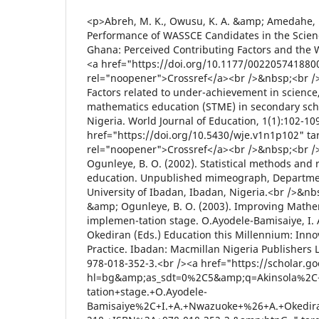
<p>Abreh, M. K., Owusu, K. A. &amp; Amedahe, F. K. (2018). Trends in Performance of WASSCE Candidates in the Science and Mathematics in Ghana: Perceived Contributing Factors and the Way Forward.&nbsp;<br /><a href="https://doi.org/10.1177/0022057418800950" target="_blank" rel="noopener">Crossref</a><br />&nbsp;<br />Adaramola, M. O. (2011). Factors related to under-achievement in science, technology and mathematics education (STME) in secondary schools in Rivers State Nigeria. World Journal of Education, 1(1):102-109.<br /><a href="https://doi.org/10.5430/wje.v1n1p102" target="_blank" rel="noopener">Crossref</a><br />&nbsp;<br />Akinsola, M. K. &amp; Ogunleye, B. O. (2002). Statistical methods and research design in education. Unpublished mimeograph, Department of Teacher Education, University of Ibadan, Ibadan, Nigeria.<br />&nbsp;<br />Akinsola, M. K. &amp; Ogunleye, B. O. (2003). Improving Mathematics curriculum at the implemen-tation stage. O.Ayodele-Bamisaiye, I. A. Nwazuoke &amp; A. Okediran (Eds.) Education this Millennium: Innovation in Theory and Practice. Ibadan: Macmillan Nigeria Publishers Limited. 211-218. ISBN: 978-018-352-3.<br /><a href="https://scholar.google.com/scholar?hl=bg&amp;as_sdt=0%2C5&amp;q=Akinsola%2C+M.+K.+%26+Ogunleye%2C+B.+O.+%282003%29.+Improving+Mathematics+curriculum+at+the+implemen-tation+stage.+O.Ayodele-Bamisaiye%2C+I.+A.+Nwazuoke+%26+A.+Okediran+%28Eds.%29+Education+this+Millennium%3A+Innovation+in+Theory+and+Practice.+Ibadan%3A+Macmillan+Nigeria+Publishers+Limited.+211-218.+ISBN%3A+978-018-352-3.&amp;btnG=" target="_blank" rel="noopener">Google Scholar</a><br />&nbsp;<br />Anderson, J., Lin, H.-S., Treagust, D., Ross, S., &amp; Yore, L. (2007). Using large-scale assessment datasets for research in science and mathematics education: programme for international student assessment (PISA). International Journal of Science and Mathematics Educa-tion, 5(4), 591-614.<br /><a href="https://doi.org/10.1007/s10763-007-9090-y" target="_blank" rel="noopener">Crossref</a><br />&nbsp;<br />Babajide, V. F. T. (2010). Generative and Predict-Observe-Explain Instructional Strategies as Determinants of Secondary School Students' Achievement and Practical Skills in Physics. Unpublished PhD Thesis, University of Ibadan, Ibadan, Nigeria.&nbsp;<br /><a href="https://scholar.google.com/scholar?hl=bg&amp;as_sdt=0%2C5&amp;q=Babajide%2C+V.+F.+T.+%282010%29.+Generative+and+Predict-Observe-Explain+Instructional+Strategies+as+Determinants+of+Secondary+School+Students%27+Achievement+and+Practical+Skills+in+Physics.+Unpublished+PhD+Thesis%2C+University+of+Ibadan%2C+Ibadan%2C+Nigeria.&amp;btnG=" target="_blank" rel="noopener">Google Scholar</a><br />&nbsp;<br />Bamidele, A. D. (2014). Effects of Peer-Led Guided Inquiry and Classwide Peer Tutoring Strat-egies on the Senior Secondary School Students' Performance and Acquisition of Practical Skills in Chemistry Practical. Unpublished PhD Thesis, University of Ibadan, Ibadan, Nigeria.<br /><a href="https://scholar.google.com/scholar?hl=bg&amp;as_sdt=0%2C5&amp;q=Bamidele%2C+A.+D.+%282014%29.+Effects+of+Peer-Led+Guided+Inquiry+and+Classwide+Peer+Tutoring+Strat-egies+on+the+Senior+Secondary+School+Students%27+Performance+and+Acquisition+of+Practical+Skills+in+Chemistry+Practical.+Unpublished+PhD+Thesis%2C+University+of+Ibadan%2C+Ibadan%2C+Nigeria.&amp;btnG=" target="_blank" rel="noopener">Google Scholar</a><br />&nbsp;<br />BrainHQ (n .d.). Physical Exercise for Brain Health. Retrieved from <a href="https://www.brainhq.com/brain-resources/everyday-brain-fitness/physical-exercise/" target="_blank" rel="noopener">https://www.brainhq.com/brain-resources/everyday-brain-fitness/physical-exercise/</a><br />&nbsp;<br />Famakinwa, A. &amp; Bello, T. O. (2015). Generative and Predict-Observe-Explain Instructional Strategies: Towards Enhancing Basic Science Practical Skills of Lower Primary School Pupils. International Journal of Elementary Education, 4 (4): 86-92.<br /><a href="https://doi.org/10.11648/j.ijeedu.20150404.12" target="_blank" rel="noopener">Crossref</a><br />&nbsp;<br />Godman, H. (2014). Regular exercise changes the brain to improve memory, thinking skills. Retrieved from <a href="https://www.health.harvard.edu/blog/regular-exercise-changes-brain-improve-memory-thinking-skills-201404097110" target="_blank" rel="noopener">https://www.health.harvard.edu/blog/regular-exercise-changes-brain-improve-memory-thinking-skills-201404097110</a><br />&nbsp;<br />Hajesfandiari, B., Mehrdad, A. G. &amp; Karimi, L. (2014). Comparing the effects of convergent and divergent teaching methods on using articles by Iranian EFL learners. International Journal of Educational Investigations, 1 (1): 313-327. Retrieved from <a href="http://www.ijeionline.com" target="_blank" rel="noopener">http://www.ijeionline.com</a><br />&nbsp;<br />Hlabane, A. S. (2014). Exploring effects of incorporating English language in secondary school science education: A case of secondary school Physical Sciences learners in Mpumalanga Province. Unpublished Master of Education dissertation. Pretoria: UNISA.<br /><a href="https://scholar.google.com/scholar?hl=bg&amp;as_sdt=0%2C5&amp;q=Hlabane%2C+A.+S.+%282014%29.+Exploring+effects+of+incorporating+English+language+in+secondary+school+science+education%3A+A+case+of+secondary+school+Physical+Sciences+learners+in+Mpumalanga+Province.+Unpublished+Master+of+Education+dissertation.+Pretoria%3A+UNISA.&amp;btnG=" target="_blank" rel="noopener">Google Scholar</a><br />&nbsp;<br />Iroegbu, T. O. (1998). Problem-based Learning, Numerical Ability and Gender as Determinants of Achievement in Line Graphing Skills in Senior Secondary Physics. An Unpublished Ph.D. Thesis, University of Ibadan, Nigeria.<br /><a href="https://scholar.google.com/scholar?hl=bg&amp;as_sdt=0%2C5&amp;q=Iroegbu%2C+T.+O.+%281998%29.+Problem-based+Learning%2C+Numerical+Ability+and+Gender+as+Determinants+of+Achievement+in+Line+Graphing+Skills+in+Senior+Secondary+Physics.+An+Unpublished+Ph.D.+Thesis%2C+University+of+Ibadan%2C+Nigeria.&amp;btnG=" target="_blank" rel="noopener">Google Scholar</a><br />&nbsp;<br />Jornebekk, A., Mathe, A. A. &amp; Brene, S. (2004). The antidepressant effect of running is associ-ated with increased hippocampal cell proliferation. International Journal of Neuropsy-chopharmacology, 8(3):357-68.<br /><a href="https://doi.org/10.1017/S1461145705005122" target="_blank" rel="noopener">Crossref</a><br />&nbsp;<br />Kubesch, S., Walk, L., Spitzer, M., Kammer, T., Lainburg, A., Heim, R. &amp; Hille, K. (2009). A 30-min physical education program improves students' executive attention. Mind Brain Education, 3:235-242.<br /><a href="https://doi.org/10.1111/j.1751-228X.2009.01076.x" target="_blank" rel="noopener">Crossref</a><br />&nbsp;<br />Lemmer, E. &amp; Van Wyk, N. (2010). Themes in South African Education: For the comparative educationist. Cape