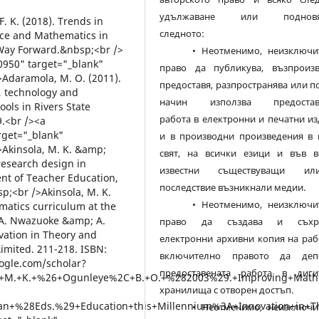
удължаване или подновяв
 Town: Heinemann.<br />&nbsp;<br />Molteni, R, Zheng J. Q., Ying, Z., G&oacute;mez-Pinilla, F. &amp; Twiss, J. L. (2004). Voluntary exercise increases axonal regeneration from sensory neurons. Proceedings of the National Academy of Science, 101(22):8473-8478.<br /><a href="https://doi.org/10.1073/pnas.0401443101" target="_blank" rel="noopener">Crossref</a><br />&nbsp;<br />Muzah, P. (2011). An exploration into the school-related factors that cause high matriculation failure rates in Physical science in public high schools of Alexandra Township. Un-published Master of Education Dissertation, University of South Africa.<br /><a href="https://scholar.google.com/scholar?hl=bg&amp;as_sdt=0%2C5&amp;q=Muzah%2C+P.+%282011%29.+An+exploration+into+the+school-related+factors+that+cause+high+matriculation+failure+rates+in+Physical+science+in+public+high+schools+of+Alexandra+Township.+Un-published+Master+of+Education+Dissertation%2C+University+of+South+Africa.&amp;btnG=" target="_blank" rel="noopener">Google Scholar</a><br />&nbsp;<br />Mwaba, K. (2011). The performance of female pupils in Physical science at Serenje Technical High School. Academic Production Unit, University of Zambia.<br />&nbsp;<br />Mwenda, E., Gitaari, E., Nyaga, G., Muthaa, G. &amp; Reche, G. (2013). Factors contributing to students' poor performance in mathematics in public secondary schools in Tharaka South district Kenya. Journal of Education and Practice, 4 (7): 93-99.<br /><a href="https://scholar.google.com/scholar?hl=bg&amp;as_sdt=0%2C5&amp;q=Mwenda%2C+E.%2C+Gitaari%2C+E.%2C+Nyaga%2C+G.%2C+Muthaa%2C+G.+%26+Reche%2C+G.+%282013%29.+Factors+contributing+to+students%27+poor+performance+in+mathematics+in+public+secondary+schools+in+Tharaka+South+district+Kenya.+Journal+of+Education+and+Practice%2C+4+%287%29%3A+93-99.&amp;btnG=" target="_blank" rel="noopener">Google Scholar</a><br />&nbsp;<br />Ngema, M. H. (2016). Factors that cause poor performance in science subjects at ingwavuma circuit. Unpublished M. Ed. Dissertation, University of South Africa.<br />&nbsp;<br />Nocturne (2018). 4 things your brain needs daily to thrive. Retrieved 20 September, 2019 from <a href="https://nocturne.se/blog/2018/7/3/4-things-your-brain-needs-daily-to-thrive." target="_blank" rel="noopener">https://nocturne.se/blog/2018/7/3/4-things-your-brain-needs-daily-to-thrive.</a><br />&nbsp;<br />Ogunlela, V. B. &amp; Ogunleye, B. O. (2014). Promoting quality assurance practices for ODL programmes in West Africa higher education institutions: The role of RETRIDAL. International Open and Distance Learning Journal. 4th ACDE 2014 Special Edition, 95-108.<br /><a href="https://scholar.google.com/scholar?hl=bg&amp;as_sdt=0%2C5&amp;q=Ogunlela%2C+V.+B.+%26+Ogunleye%2C+B.+O.+%282014%29.+Promoting+quality+assurance+practices+for+ODL+programmes+in+West+Africa+higher+education+institutions%3A+The+role+of+RETRIDAL.+International+Open+and+Distance+Learning+Journal.+4th+ACDE+2014+Special+Edition%2C+95-108.&amp;btnG=" target="_blank" rel="noopener">Google Scholar</a><br />&nbsp;<br />Ogunleye, B. O
следното:
• Неотменимо, неизключит
право да публикува, възпроизв
предоставя, разпространява или п
начин използва предостав
работа в електронни и печатни и
и в производни произведения в 
свят, на всички езици и във в
известни съществуващи и
последствие възникнали медии.
• Неотменимо, неизключит
право да създава и съхра
електронни архивни копия на раб
включително правото да деп
предоставената работа в диги
хранилища с отворен достъп.
• Неотменимо, неизключит