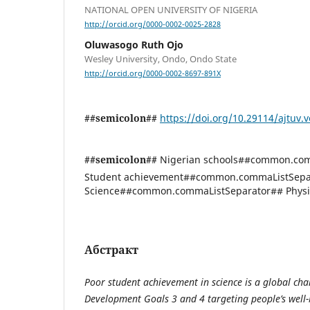
NATIONAL OPEN UNIVERSITY OF NIGERIA
http://orcid.org/0000-0002-0025-2828
Oluwasogo Ruth Ojo
Wesley University, Ondo, Ondo State
http://orcid.org/0000-0002-8697-891X
##semicolon##
https://doi.org/10.29114/ajtuv.v
##semicolon##
Nigerian schools##common.co
Student achievement##common.commaListSepar
Science##common.commaListSeparator## Physical
Абстракт
Poor student achievement in science is a global cha
Development Goals 3 and 4 targeting people’s well-