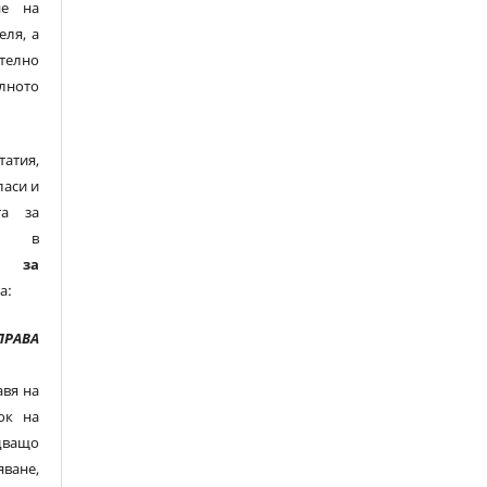
не на
еля, а
телно
лното
тия,
ласи и
та за
ни в
е за
а:
ПРАВА
вя на
ок на
дващо
ане,