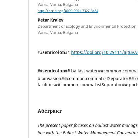
Varna, Varna, Bulgaria
http://orcid.org/0000-0001-7327-3454
Petar Kralev
Department of Ecology and Environmental Protection, T
Varna, Varna, Bulgaria
##semicolon##
https://doi.org/10.29114/ajtuv.v
##semicolon##
ballast water##common.commaL
bioinvasion##common.commaListSeparator## o
facilities##common.commaListSeparator## port
Абстракт
The present paper focuses on ballast water manag
line with the Ballast Water Management Conventio