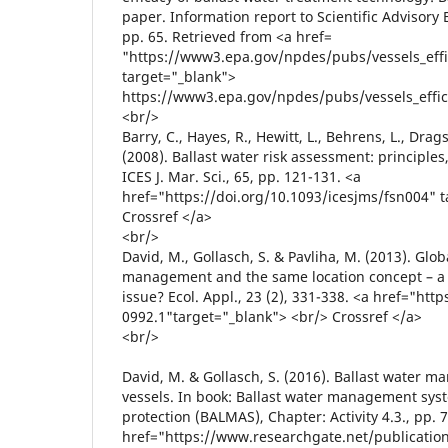
paper. Information report to Scientific Advisory
pp. 65. Retrieved from <a href=
"https://www3.epa.gov/npdes/pubs/vessels_effic
target="_blank">
https://www3.epa.gov/npdes/pubs/vessels_effica
<br/>
Barry, C., Hayes, R., Hewitt, L., Behrens, L., Dra
(2008). Ballast water risk assessment: principle
ICES J. Mar. Sci., 65, pp. 121-131. <a
href="https://doi.org/10.1093/icesjms/fsn004" 
Crossref </a>
<br/>
David, M., Gollasch, S. & Pavliha, M. (2013). Glob
management and the same location concept – a c
issue? Ecol. Appl., 23 (2), 331-338. <a href="htt
0992.1"target="_blank"> <br/> Crossref </a>
<br/>
David, M. & Gollasch, S. (2016). Ballast water 
vessels. In book: Ballast water management syst
protection (BALMAS), Chapter: Activity 4.3., pp. 
href="https://www.researchgate.net/publicati