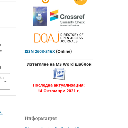
.
e
al
ISSN 2603-316X
(Online)
Изтегляне на MS Word шаблон
8
For
Последна актуализация:
14 Октомври 2021 г.
У-
Информация