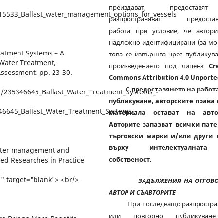
преиздават, предостав
115533_Ballast_water_management_options_for_vessels
разпространяват предостав
работа при условие, че автори
надлежно идентифицирани (за мо
reatment Systems – A
това се извършва чрез публикува
 Water Treatment,
произведението под лиценз
Cr
 Assessment, pp. 23-30.
Commons Attribution 4.0 Unporte
С предоставянето на работа
n/235346645_Ballast_Water_Treatment_Systems_-
публикуване, авторските права 
46645_Ballast_Water_Treatment_Systems_-
материала остават на авто
Авторите запазват всички пате
търговски марки и/или други 
върху интелектуалнат
 water management and
собственост.
ed Researches in Practice
a
1" target="blank"> <br/>
ЗАДЪЛЖЕНИЯ НА ОТГОВ
АВТОР И СЪАВТОРИТЕ
При последващо разпростра
или повторно публикуван