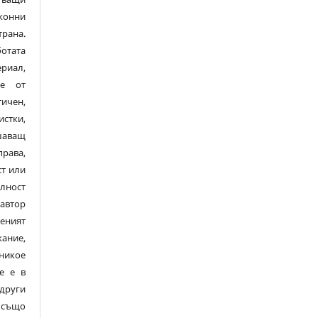
конни
рана.
тата
риал,
ме от
тичен,
стки,
шаващ
рава,
ст или
лност
автор
ният
ание,
никое
е е в
други
 също