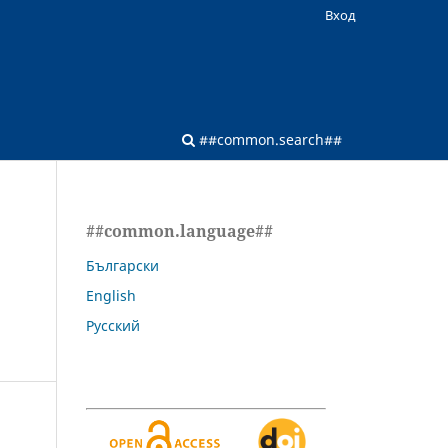
Вход
##common.search##
##common.language##
Български
English
Русский