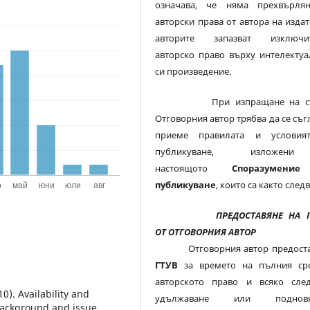
означава, че няма прехвърля
авторски права от автора на издат
авторите запазват изключи
авторско право върху интелектуа
си произведение.
При изпращане на ста
Отговорния автор трябва да се съг
приеме правилата и условия
публикуване, изложе
настоящото
Споразумени
публикуване
, които са както следв
ПРЕДОСТАВЯНЕ НА 
ОТ ОТГОВОРНИЯ АВТОР
Отговорния автор предоста
ГТУВ
за времето на пълния ср
авторското право и всяко сле
10). Availability and
удължаване или подновяв
 Background and issue