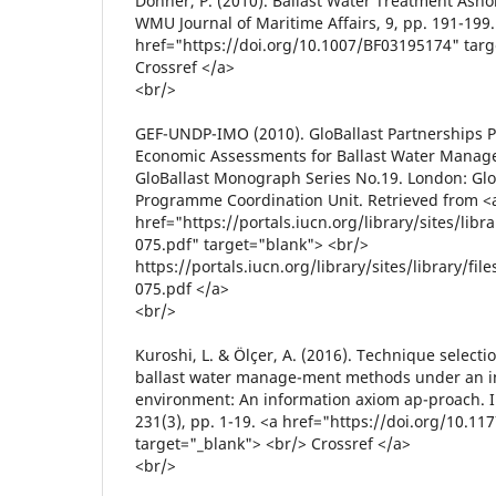
Donner, P. (2010). Ballast Water Treatment Asho
WMU Journal of Maritime Affairs, 9, pp. 191-199.
href="https://doi.org/10.1007/BF03195174" targ
Crossref </a>
<br/>
GEF-UNDP-IMO (2010). GloBallast Partnerships
Economic Assessments for Ballast Water Manage
GloBallast Monograph Series No.19. London: Glo
Programme Coordination Unit. Retrieved from <
href="https://portals.iucn.org/library/sites/lib
075.pdf" target="blank"> <br/>
https://portals.iucn.org/library/sites/library/f
075.pdf </a>
<br/>
Kuroshi, L. & Ölçer, A. (2016). Technique selecti
ballast water manage-ment methods under an int
environment: An information axiom ap-proach. Int
231(3), pp. 1-19. <a href="https://doi.org/10.
target="_blank"> <br/> Crossref </a>
<br/>