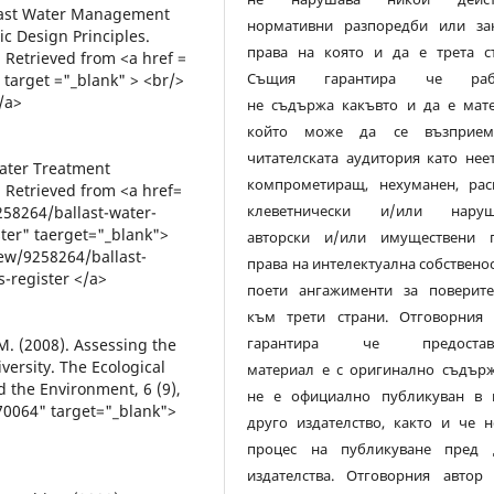
allast Water Management
нормативни разпоредби или за
c Design Principles.
права на която и да е трета ст
. Retrieved from <a href =
Същия гарантира че рабо
target ="_blank" > <br/>
/a>
не съдържа какъвто и да е мате
който може да се възприе
читателската аудитория като нее
 Water Treatment
компрометиращ, нехуманен, раси
. Retrieved from <a href=
клеветнически и/или нару
8264/ballast-water-
ster" taerget="_blank">
авторски и/или имуществени п
w/9258264/ballast-
права на интелектуална собствено
-register </a>
поети ангажименти за поверите
към трети страни. Отговорния 
гарантира че предоставе
M. (2008). Assessing the
iversity. The Ecological
материал е с оригинално съдърж
d the Environment, 6 (9),
не е официално публикуван в 
070064" target="_blank">
друго издателство, както и че н
процес на публикуване пред 
издателства. Отговорния автор