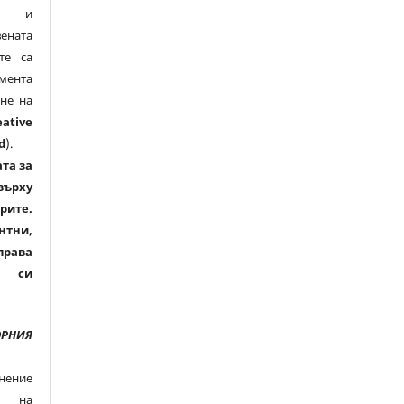
ят и
ената
те са
мента
не на
eative
d
).
та за
върху
рите.
нтни,
права
а си
ОРНИЯ
нение
е на