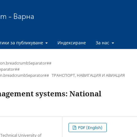
тики за публикуване
Индексиране
За нас
ion.breadcrumbSeparator##
eparator##
on.breadcrumbSeparator##
ТРАНСПОРТ, НАВИГАЦИЯ И АВИАЦИЯ
nagement systems: National
PDF (English)
еchnical University of