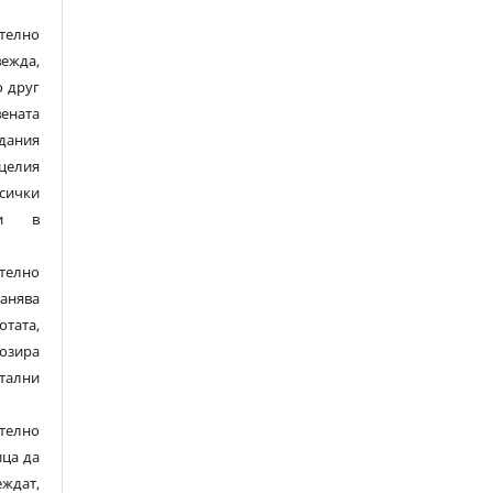
елно
ежда,
о друг
ената
здания
целия
сички
ли в
елно
нява
отата,
озира
тални
елно
ица да
дат,