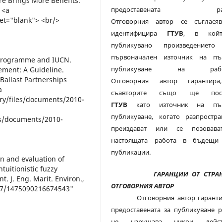
re Brings More Benefits.
предоставената раб
 <a
et="blank"> <br/>
Отговорния автор се съглася
идентифицира
ГТУВ
, в кой
публикувано произведението
първоначален източник на пъ
 Programme and IUCN.
публикуване на работ
ment: A Guideline.
Ballast Partnerships
Отговорния автор гарантир
a
съавторите също ще посо
rary/files/documents/2010-
ГТУВ
като източник на пър
публикуване, когато разпростран
iles/documents/2010-
преиздават или се позовав
настоящата работа в бъдещи
публикации.
on and evaluation of
uitionistic fuzzy
ГАРАНЦИИ ОТ СТРАН
. J. Eng. Marit. Environ.,
ОТГОВОРНИЯ АВТОР
1177/1475090216674543"
Отговорния автор гаранти
предоставената за публикуване р
не нарушава никои дейст