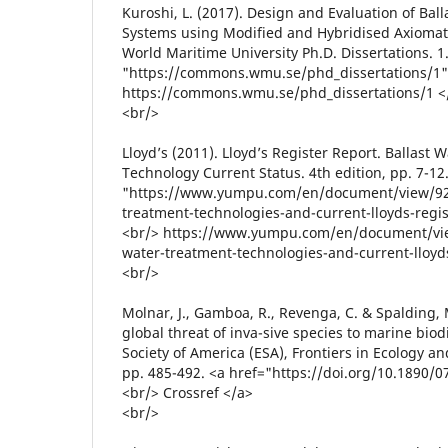
Kuroshi, L. (2017). Design and Evaluation of B
Systems using Modified and Hybridised Axiomati
World Maritime University Ph.D. Dissertations. 1
"https://commons.wmu.se/phd_dissertations/1" 
https://commons.wmu.se/phd_dissertations/1 <
<br/>
Lloyd’s (2011). Lloyd’s Register Report. Ballast
Technology Current Status. 4th edition, pp. 7-12
"https://www.yumpu.com/en/document/view/925
treatment-technologies-and-current-lloyds-regi
<br/> https://www.yumpu.com/en/document/vie
water-treatment-technologies-and-current-lloyds
<br/>
Molnar, J., Gamboa, R., Revenga, C. & Spalding, 
global threat of inva-sive species to marine biod
Society of America (ESA), Frontiers in Ecology an
pp. 485-492. <a href="https://doi.org/10.1890/
<br/> Crossref </a>
<br/>