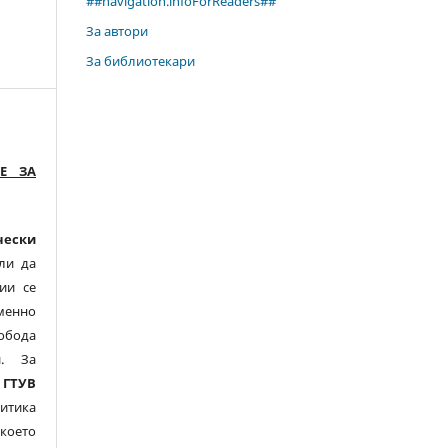
##navigation.infoForReaders##
За автори
За библиотекари
Е ЗА
чески
ли да
ии се
менно
обода
и. За
,
ГТУВ
тика
което