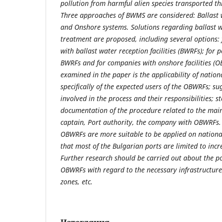
pollution from harmful alien species transported th
Three approaches of BWMS are considered:
Ballast
and Onshore systems. Solutions regarding ballast 
treatment are proposed, including several options:
with ballast water reception facilities (BWRFs);
for 
BWRFs
and for companies with onshore facilities (
examined in t
he paper is the applicability
of nation
specifically of the
expected users of the OBWRFs;
s
u
involved in the process and their responsibilities;
st
documentation of the procedure related to
the main
captain,
Port authority,
t
he company with O
BWRFs. 
OBWRFs are more suitable to be applied on national
that most of the Bulgarian ports are limited to incr
Further research should be carried out about the po
OBWRFs with regard to the necessary infrastructure
zones, etc.