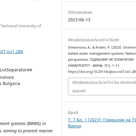
Публикуван
2023-06-13
еchnical University of
##submission.howToCite##
Simeonova, A., & Kralev, P. (2023). Onshor
ol7.iss1.288
ballast water management systems: Nation
perspectives.
ГОДИШНИК НА ТЕХНИЧЕСКИ
УНИВЕРСИТЕТ - ВАРНА
,
7
(1), 1–11.
istSeparator##
https://doi.org/10.29114/ajtuv.vol7.iss1.28
nshore
##submission.howToCite.citation
s Bulgaria
mats##
Брой
Т. 7 Бр. 1 (2023): Годишник на Т
ement systems (BWMS) in
Варна
n, aiming to prevent marine