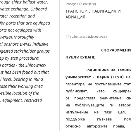
rough ships’ ballast water.
Раздел (Секция)
 water exchange, Onboard
ТРАНСПОРТ, НАВИГАЦИЯ И
water reception and
АВИАЦИЯ
for ports that are equipped
ports not equipped with
##submission.license##
OBWRFs).Thoroughly
al onshore BWMS inclusive
СПОРАЗУМЕНИ
ggested s
takeholder g
roups
ПУБЛИКУВАНЕ
ep by step procedure;
 parties - the Shipowner/
Годишника на Техни
It has been found out that
университет - Варна (ГТУВ)
це
 level, bearing in mind
гарантира, че постъпващите стат
ease their working area.
публикуват, като същевре
ssible location of the
се предоставя значителна св
, equipment, restricted
на публикуващите ги автор
изпълнение на тази цел
поддържа гъвкава поли
относно авторските права, 