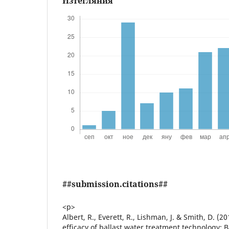
Изтегляния
##submission.citations##
<p>
Albert, R., Everett, R., Lishman, J. & Smith, D. (20
efficacy of ballast water treatment technology: