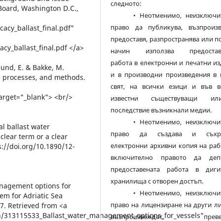
следното:
 Board, Washington D.C.,
• Неотменимо, неизключит
право да публикува, възпроизв
acy_ballast_final.pdf"
предоставя, разпространява или п
cy_ballast_final.pdf </a>
начин използва предостав
работа в електронни и печатни и
gsund, E. & Bakke, M.
и в производни произведения в 
s, processes, and methods.
свят, на всички езици и във в
target="_blank"> <br/>
известни съществуващи и
последствие възникнали медии.
• Неотменимо, неизключит
al ballast water
право да създава и съхра
lear term or a clear
електронни архивни копия на раб
ps://doi.org/10.1890/12-
включително правото да деп
предоставената работа в диги
хранилища с отворен достъп.
management options for
• Неотменимо, неизключит
em for Adriatic Sea
право на лицензиране на други л
77. Retrieved from <a
on/313115533_Ballast_water_management_options_for_vessels"
възпроизвеждат, превеж