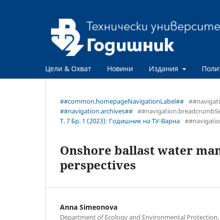
Цели & Охват
Новини
Издания
Поли
##common.homepageNavigationLabel##
##navigat
##navigation.archives##
##navigation.breadcrumbS
Т. 7 Бр. 1 (2023): Годишник на ТУ-Варна
##navigati
Onshore ballast water ma
perspectives
Anna Simeonova
Department of Ecology and Environmental Protection, T