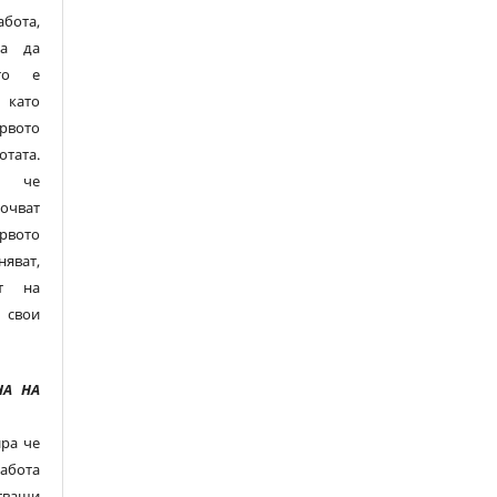
ота,
ва да
то е
 като
рвото
ата.
а, че
чват
вото
яват,
ат на
 свои
А НА
ра че
абота
ващи