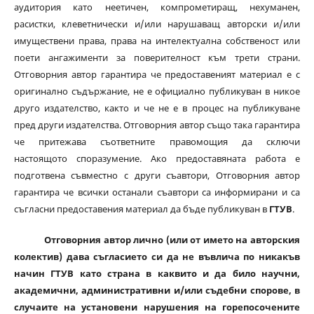
аудитория като неетичен, компрометиращ, нехуманен,
расистки, клеветнически и/или нарушаващ авторски и/или
имуществени права, права на интелектуална собственост или
поети ангажименти за поверителност към трети страни.
Отговорния автор гарантира че предоставеният материал е с
оригинално съдържание, не е официално публикуван в никое
друго издателство, както и че не е в процес на публикуване
пред други издателства. Отговорния автор също така гарантира
че притежава съответните правомощия да сключи
настоящото споразумение. Ако предоставяната работа е
подготвена съвместно с други съавтори, Отговорния автор
гарантира че всички останали съавтори са информирани и са
съгласни предоставения материал да бъде публикуван в
ГТУВ
.
Отговорния автор лично (или от името на авторския
колектив) дава съгласието си да не въвлича по никакъв
начин ГТУВ като страна в каквито и да било научни,
академични, административни и/или съдебни спорове, в
случаите на установени нарушения на горепосочените