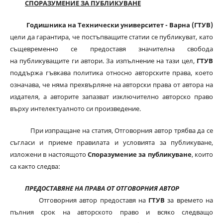
СПОРАЗУМЕНИЕ ЗА ПУБЛИКУВАНЕ
Годишника на Технически университет - Варна (ГТУВ)
цели да гарантира, че постъпващите статии се публикуват, като
същевременно се предоставя значителна свобода
на публикуващите ги автори. За изпълнение на тази цел,
ГТУВ
поддържа гъвкава политика относно авторските права, което
означава, че няма прехвърляне на авторски права от автора на
издателя, а авторите запазват изключително авторско право
върху интелектуалното си произведение.
При изпращане на статия, Отговорния автор трябва да се
съгласи и приеме правилата и условията за публикуване,
изложени в настоящото
Споразумение за публикуване
, които
са както следва:
ПРЕДОСТАВЯНЕ НА ПРАВА ОТ ОТГОВОРНИЯ АВТОР
Отговорния автор предоставя на
ГТУВ
за времето на
пълния срок на авторското право и всяко следващо