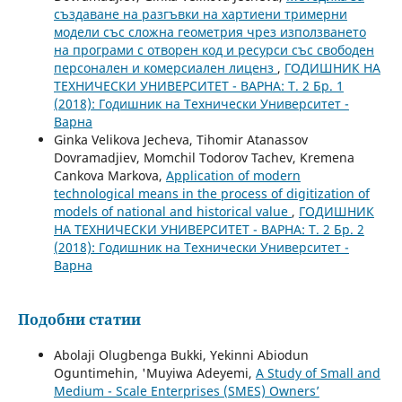
създаване на разгъвки на хартиени тримерни
модели със сложна геометрия чрез използването
на програми с отворен код и ресурси със свободен
персонален и комерсиален лиценз
,
ГОДИШНИК НА
ТЕХНИЧЕСКИ УНИВЕРСИТЕТ - ВАРНА: Т. 2 Бр. 1
(2018): Годишник на Технически Университет -
Варна
Ginka Velikova Jecheva, Tihomir Atanassov
Dovramadjiev, Momchil Todorov Tachev, Kremena
Cankova Markova,
Application of modern
technological means in the process of digitization of
models of national and historical value
,
ГОДИШНИК
НА ТЕХНИЧЕСКИ УНИВЕРСИТЕТ - ВАРНА: Т. 2 Бр. 2
(2018): Годишник на Технически Университет -
Варна
Подобни статии
Abolaji Olugbenga Bukki, Yekinni Abiodun
Oguntimehin, 'Muyiwa Adeyemi,
A Study of Small and
Medium - Scale Enterprises (SMES) Owners’