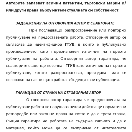
Авторите запазват всички патентни, търговски марки и/
или други права върху интелектуалната си собственост.
ЗАДЪЛЖЕНИЯ НА ОТГОВОРНИЯ АВТОР И СЪАВТОРИТЕ
При последващо разпространение или повторно
публикуване на предоставената работа, Отговорния автор се
съгласява да идентифицира
ГТУВ
, в който е публикувано
произведението като първоначален източник на първото
публикуване на работата. Отговорния автор гарантира, че
съавторите също ще посочват
ГТУВ
като източник на първото
публикуване, когато разпространяват, преиздават или се
позовават на настоящата работа в бъдещи свои публикации.
ГАРАНЦИИ ОТ СТРАНА НА ОТГОВОРНИЯ АВТОР
Отговорния автор гарантира че предоставената за
публикуване работа не нарушава никои действащи нормативни
разпоредби или законни права на която и да е трета страна.
Същия гарантира че работата не съдържа какъвто и да е
материал, който може да се възприеме от читателската