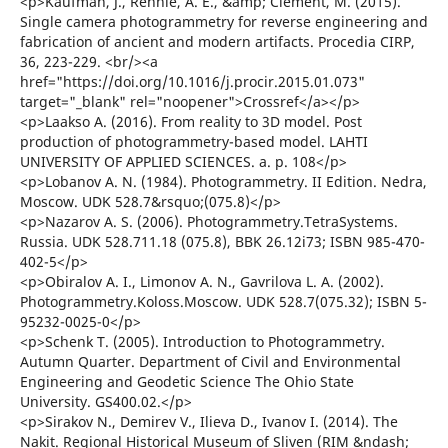
<p>Kaufman, J., Rennie, A. E., &amp; Clement, M. (2015).
Single camera photogrammetry for reverse engineering and
fabrication of ancient and modern artifacts. Procedia CIRP,
36, 223-229. <br/><a
href="https://doi.org/10.1016/j.procir.2015.01.073"
target="_blank" rel="noopener">Crossref</a></p>
<p>Laakso A. (2016). From reality to 3D model. Post
production of photogrammetry-based model. LAHTI
UNIVERSITY OF APPLIED SCIENCES. a. p. 108</p>
<p>Lobanov A. N. (1984). Photogrammetry. II Edition. Nedra,
Moscow. UDK 528.7&rsquo;(075.8)</p>
<p>Nazarov A. S. (2006). Photogrammetry.TetraSystems.
Russia. UDK 528.711.18 (075.8), BBK 26.12i73; ISBN 985-470-
402-5</p>
<p>Obiralov A. I., Limonov A. N., Gavrilova L. A. (2002).
Photogrammetry.Koloss.Moscow. UDK 528.7(075.32); ISBN 5-
95232-0025-0</p>
<p>Schenk T. (2005). Introduction to Photogrammetry.
Autumn Quarter. Department of Civil and Environmental
Engineering and Geodetic Science The Ohio State
University. GS400.02.</p>
<p>Sirakov N., Demirev V., Ilieva D., Ivanov I. (2014). The
Nakit. Regional Historical Museum of Sliven (RIM &ndash;