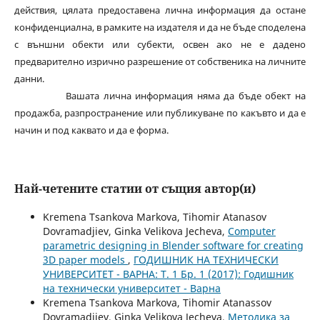
действия, цялата предоставена лична информация да остане
конфиденциална, в рамките на издателя и да не бъде споделена
с външни обекти или субекти, освен ако не е дадено
предварително изрично разрешение от собственика на личните
данни.
Вашата лична информация няма да бъде обект на
продажба, разпространение или публикуване по какъвто и да е
начин и под каквато и да е форма.
Най-четените статии от същия автор(и)
Kremena Tsankova Markova, Tihomir Atanasov
Dovramadjiev, Ginka Velikova Jecheva,
Computer
parametric designing in Blender software for creating
3D paper models
,
ГОДИШНИК НА ТЕХНИЧЕСКИ
УНИВЕРСИТЕТ - ВАРНА: Т. 1 Бр. 1 (2017): Годишник
на технически университет - Варна
Kremena Tsankova Markova, Tihomir Atanassov
Dovramadjiev, Ginka Velikova Jecheva,
Методика за