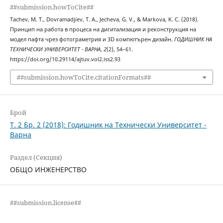
##submission.howToCite##
Tachev, M. T., Dovramadjiev, T. A., Jecheva, G. V., & Markova, K. C. (2018).
Принцип на работа в процеса на дигитализация и реконструкция на
модел пафта чрез фотограметрия и 3D компютърен дизайн.
ГОДИШНИК НА
ТЕХНИЧЕСКИ УНИВЕРСИТЕТ - ВАРНА
,
2
(2), 54–61.
https://doi.org/10.29114/ajtuv.vol2.iss2.93
##submission.howToCite.citationFormats##
Брой
Т. 2 Бр. 2 (2018): Годишник на Технически Университет -
Варна
Раздел (Секция)
ОБЩО ИНЖЕНЕРСТВО
##submission.license##