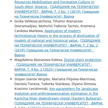
Resources Mobilisation and Innovative Culture in
South-West, Nigeria
,
ГОДИШНИК НА ТЕХНИЧЕСКИ
УНИВЕРСИТЕТ - ВАРНА: Т. 3 Бр. 1 (2019): Годишник
на Технически Университет- Варна
Ginka Velikova Jecheva, Tihomir Atanassov
Dovramadjiev, Momchil Todorov Tachev, Kremena
Cankova Markova,
Application of modern
technological means in the process of digitization of
models of national and historical value
,
ГОДИШНИК
НА ТЕХНИЧЕСКИ УНИВЕРСИТЕТ - ВАРНА: Т. 2 Бр. 2
(2018): Годишник на Технически Университет -
Варна
Magdalena Atanasova Koleva,
Digital plant protection
,
ГОДИШНИК НА ТЕХНИЧЕСКИ УНИВЕРСИТЕТ -
ВАРНА: Т. 9 Бр. 2 (2025): Годишник на Технически
университет Варна
Stoyan Ivanov Vergiev, Mariana Filipova-Marinova,
Daniela Toneva, Todorka Stankova, Diyana Dimova,
Krasimir Lesidrenski,
Key parameters for landscape
evolution and anthropogenisation estimation in the
Kamchia River downstream region (Eastern Bulgaria)
,
ГОДИШНИК НА ТЕХНИЧЕСКИ УНИВЕРСИТЕТ - ВАРНА:
Т. 5 Бр. 1 (2021): Годишник на Технически