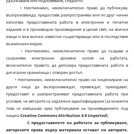
удължаване или подновяване, следното:
• Неотменимо, неизключително право да публикува,
възпроизвежда, предоставя, разпространява или по друг начин
използва предоставената работа в електронни и печатни
издания и в производни произведения в целия свят, на всички
езици и във всички известни съществуващи или в последствие
възникнали медии.
• Неотменимо, неизключително право да създава и
съхранява електронни архивни копия на работата,
включително правото да депозира предоставената работа в
дигитални хранилища с отворен достъп.
• Неотменимо, неизключително право на лицензиране на
други лица да възпроизвеждат, превеждат, преиздават,
предоставят и разпространяват предоставената работа при
условие, че авторите са надлежно идентифицирани (за момента
това се извършва чрез публикуване на произведението под
лиценз
Creative Commons Attribution 4.0 Unported
).
С предоставянето на работата за публикуване,
авторските права върху материала остават на авторите.