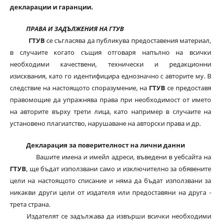
декларации и гаранции.
ПРАВА И ЗАДЪЛЖЕНИЯ НА ГТУВ
ГТУВ
се съгласява да публикува предоставения материал,
в случаите когато същия отговаря напълно на всички
необходими качествени, технически и редакционни
изисквания, като го идентифицира еднозначно с авторите му. В
следствие на настоящото споразумение, на
ГТУВ
се предоставя
правомощие да упражнява права при необходимост от името
на авторите върху трети лица, като например в случаите на
установено плагиатство, нарушаване на авторски права и др.
Декларация за поверителност на лични данни
Вашите имена и имейл адреси, въведени в уебсайта на
ГТУВ
, ще бъдат използвани само и изключително за обявените
цели на настоящото списание и няма да бъдат използвани за
никакви други цели от издателя или предоставяни на друга -
трета страна.
Издателят се задължава да извърши всички необходими