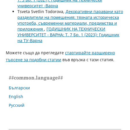
университет -Варна
Tsveta Svetlin Todorova,
Декоративни паравани като
разделители на помещения: тяхната историческа
употреба, съвременни материали, предимства и
приложения
,
ГОДИШНИК НА ТЕХНИЧЕСКИ
УНИВЕРСИТЕТ - ВАРНА: Т. 7 Бр. 1 (2023): Годишник
на ТУ-Варна
Можете също да прегледате
стартирайте разширено
търсене за подобни статии
във връзка с тази статия.
##common.language##
Български
English
Русский