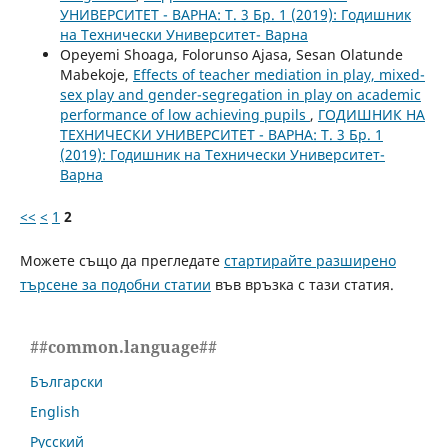
УНИВЕРСИТЕТ - ВАРНА: Т. 3 Бр. 1 (2019): Годишник
на Технически Университет- Варна
Opeyemi Shoaga, Folorunso Ajasa, Sesan Olatunde
Mabekoje,
Effects of teacher mediation in play, mixed-
sex play and gender-segregation in play on academic
performance of low achieving pupils
,
ГОДИШНИК НА
ТЕХНИЧЕСКИ УНИВЕРСИТЕТ - ВАРНА: Т. 3 Бр. 1
(2019): Годишник на Технически Университет-
Варна
<<
<
1
2
Можете също да прегледате
стартирайте разширено
търсене за подобни статии
във връзка с тази статия.
##common.language##
Български
English
Русский