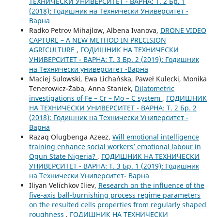
ТЕХНИЧЕСКИ УНИВЕРСИТЕТ - ВАРНА: Т. 2 Бр. 1
(2018): Годишник на Технически Университет -
Варна
Radko Petrov Mihajlow, Albena Ivanova,
DRONE VIDEO
CAPTURE – A NEW METHOD IN PRECISION
AGRICULTURE
,
ГОДИШНИК НА ТЕХНИЧЕСКИ
УНИВЕРСИТЕТ - ВАРНА: Т. 3 Бр. 2 (2019): Годишник
на Технически университет -Варна
Maciej Sulowski, Ewa Lichańska, Paweł Kulecki, Monika
Tenerowicz-Żaba, Anna Staniek,
Dilatometric
investigations of Fe – Cr – Mo – C system
,
ГОДИШНИК
НА ТЕХНИЧЕСКИ УНИВЕРСИТЕТ - ВАРНА: Т. 2 Бр. 2
(2018): Годишник на Технически Университет -
Варна
Razaq Olugbenga Azeez,
Will emotional intelligence
training enhance social workers’ emotional labour in
Ogun State Nigeria?
,
ГОДИШНИК НА ТЕХНИЧЕСКИ
УНИВЕРСИТЕТ - ВАРНА: Т. 3 Бр. 1 (2019): Годишник
на Технически Университет- Варна
Iliyan Velichkov Iliev,
Research on the influence of the
five-axis ball-burnishing process regime parameters
on the resulted cells properties from regularly shaped
roughness
,
ГОДИШНИК НА ТЕХНИЧЕСКИ