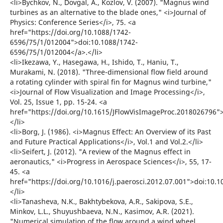
<li>Bychkov, N., Dovgal, A., Kozlov, V. (2007). "Magnus wind
turbines as an alternative to the blade ones," <i>Journal of
Physics: Conference Series</i>, 75. <a
href="https://doi.org/10.1088/1742-
6596/75/1/012004">doi:10.1088/1742-
6596/75/1/012004</a>.</li>
<li>Ikezawa, Y., Hasegawa, H., Ishido, T., Haniu, T.,
Murakami, N. (2018). "Three-dimensional flow field around
a rotating cylinder with spiral fin for Magnus wind turbine,"
<i>Journal of Flow Visualization and Image Processing</i>,
Vol. 25, Issue 1, pp. 15-24. <a
href="https://doi.org/10.1615/JFlowVisImageProc.2018026796"
</li>
<li>Borg, J. (1986). <i>Magnus Effect: An Overview of its Past
and Future Practical Applications</i>, Vol.1 and Vol.2.</li>
<li>Seifert, J. (2012). "A review of the Magnus effect in
aeronautics," <i>Progress in Aerospace Sciences</i>, 55, 17-
45. <a
href="https://doi.org/10.1016/j.paerosci.2012.07.001">doi:10.1
</li>
<li>Tanasheva, N.K., Bakhtybekova, A.R., Sakipova, S.E.,
Minkov, L.L., Shuyushbaeva, N.N., Kasimov, A.R. (2021).
"Numerical simulation of the flow around a wind wheel