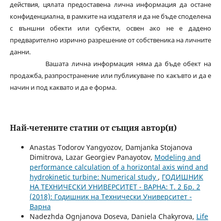
действия, цялата предоставена лична информация да остане
конфиденциална, в рамките на издателя и да не бъде споделена
с външни обекти или субекти, освен ако не е дадено
предварително изрично разрешение от собственика на личните
данни.
Вашата лична информация няма да бъде обект на
продажба, разпространение или публикуване по какъвто и да е
начин и под каквато и да е форма.
Най-четените статии от същия автор(и)
Anastas Todorov Yangyozov, Damjanka Stojanova
Dimitrova, Lazar Georgiev Panayotov,
Modeling and
performance calculation of a horizontal axis wind and
hydrokinetic turbine: Numerical study
,
ГОДИШНИК
НА ТЕХНИЧЕСКИ УНИВЕРСИТЕТ - ВАРНА: Т. 2 Бр. 2
(2018): Годишник на Технически Университет -
Варна
Nadezhda Ognjanova Doseva, Daniela Chakyrova,
Life