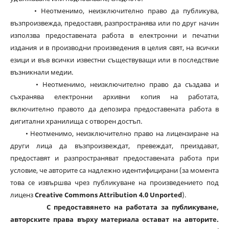
• Неотменимо, неизключително право да публикува,
възпроизвежда, предоставя, разпространява или по друг начин
използва предоставената работа в електронни и печатни
издания и в производни произведения в целия свят, на всички
езици и във всички известни съществуващи или в последствие
възникнали медии.
• Неотменимо, неизключително право да създава и
съхранява електронни архивни копия на работата,
включително правото да депозира предоставената работа в
дигитални хранилища с отворен достъп.
• Неотменимо, неизключително право на лицензиране на
други лица да възпроизвеждат, превеждат, преиздават,
предоставят и разпространяват предоставената работа при
условие, че авторите са надлежно идентифицирани (за момента
това се извършва чрез публикуване на произведението под
лиценз
Creative Commons Attribution 4.0 Unported
).
С предоставянето на работата за публикуване,
авторските права върху материала остават на авторите.