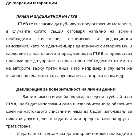
декларации и гаранции.
ПРАВА И ЗАДЪЛЖЕНИЯ НА ГТУВ
ГТУВ
се съгласява да публикува предоставения материал,
в случаите когато същия отговаря напълно на всички
необходими качествени, технически и редакционни
изисквания, като го идентифицира еднозначно с авторите му. В
следствие на настоящото споразумение, на
ГТУВ
се предоставя
правомощие да упражнява права при необходимост от името
на авторите върху трети лица, като например в случаите на
установено плагиатство, нарушаване на авторски права и др.
Декларация за поверителност на лични данни
Вашите имена и имейл адреси, въведени в уебсайта на
ГТУВ
, ще бъдат използвани само и изключително за обявените
цели на настоящото списание и няма да бъдат използвани за
никакви други цели от издателя или предоставяни на друга -
трета страна.
Издателят се задължава да извърши всички необходими