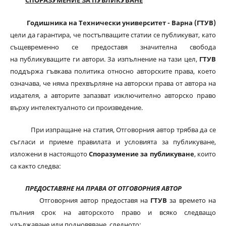
СПОРАЗУМЕНИЕ ЗА ПУБЛИКУВАНЕ
Годишника на Технически университет - Варна (ГТУВ)
цели да гарантира, че постъпващите статии се публикуват, като
същевременно се предоставя значителна свобода
на публикуващите ги автори. За изпълнение на тази цел,
ГТУВ
поддържа гъвкава политика относно авторските права, което
означава, че няма прехвърляне на авторски права от автора на
издателя, а авторите запазват изключително авторско право
върху интелектуалното си произведение.
При изпращане на статия, Отговорния автор трябва да се
съгласи и приеме правилата и условията за публикуване,
изложени в настоящото
Споразумение за публикуване
, които
са както следва:
ПРЕДОСТАВЯНЕ НА ПРАВА ОТ ОТГОВОРНИЯ АВТОР
Отговорния автор предоставя на
ГТУВ
за времето на
пълния срок на авторското право и всяко следващо
удължаване или подновяване, следното: