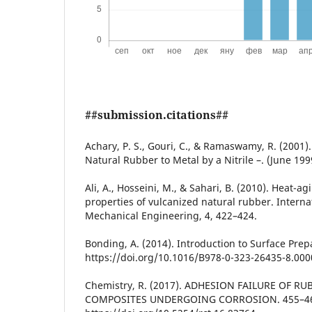
##submission.citations##
Achary, P. S., Gouri, C., & Ramaswamy, R. (2001)
Natural Rubber to Metal by a Nitrile –. (June 19
Ali, A., Hosseini, M., & Sahari, B. (2010). Heat-ag
properties of vulcanized natural rubber. Interna
Mechanical Engineering, 4, 422–424.
Bonding, A. (2014). Introduction to Surface Prep
https://doi.org/10.1016/B978-0-323-26435-8.000
Chemistry, R. (2017). ADHESION FAILURE OF RU
COMPOSITES UNDERGOING CORROSION. 455–4