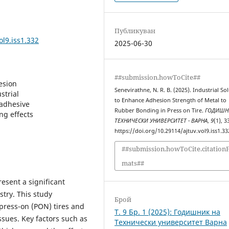
Публикуван
ol9.iss1.332
2025-06-30
##submission.howToCite##
esion
Senevirathne, N. R. B. (2025). Industrial So
trial
to Enhance Adhesion Strength of Metal to
adhesive
Rubber Bonding in Press on Tire.
ГОДИШН
g effects
ТЕХНИЧЕСКИ УНИВЕРСИТЕТ - ВАРНА
,
9
(1), 3
https://doi.org/10.29114/ajtuv.vol9.iss1.33
##submission.howToCite.citation
mats##
esent a significant
stry. This study
Брой
 press-on (PON) tires and
Т. 9 Бр. 1 (2025): Годишник на
sues. Key factors such as
Технически университет Варна