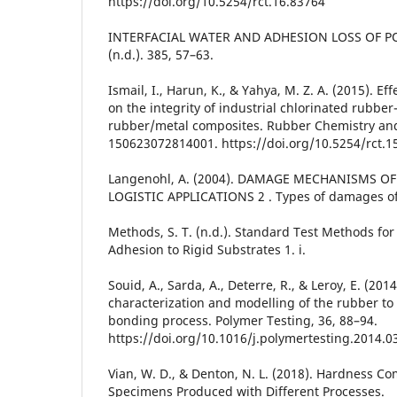
https://doi.org/10.5254/rct.16.83764
INTERFACIAL WATER AND ADHESION LOSS OF P
(n.d.). 385, 57–63.
Ismail, I., Harun, K., & Yahya, M. Z. A. (2015). Ef
on the integrity of industrial chlorinated rubbe
rubber/metal composites. Rubber Chemistry and
150623072814001. https://doi.org/10.5254/rct.1
Langenohl, A. (2004). DAMAGE MECHANISMS OF
LOGISTIC APPLICATIONS 2 . Types of damages of
Methods, S. T. (n.d.). Standard Test Methods fo
Adhesion to Rigid Substrates 1. i.
Souid, A., Sarda, A., Deterre, R., & Leroy, E. (201
characterization and modelling of the rubber to
bonding process. Polymer Testing, 36, 88–94.
https://doi.org/10.1016/j.polymertesting.2014.0
Vian, W. D., & Denton, N. L. (2018). Hardness C
Specimens Produced with Different Processes.