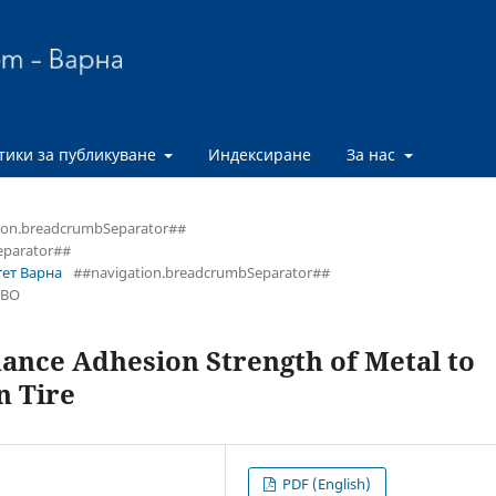
тики за публикуване
Индексиране
За нас
ion.breadcrumbSeparator##
eparator##
тет Варна
##navigation.breadcrumbSeparator##
ТВО
hance Adhesion Strength of Metal to
n Tire
PDF (English)