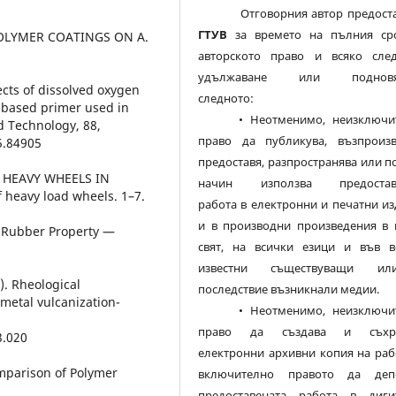
Отговорния автор предоста
ГТУВ
за времето на пълния ср
OLYMER COATINGS ON A.
авторското право и всяко сле
удължаване или подновяв
fects of dissolved oxygen
следното:
r-based primer used in
• Неотменимо, неизключит
 Technology, 88,
право да публикува, възпроизв
5.84905
предоставя, разпространява или п
 HEAVY WHEELS IN
начин използва предостав
 heavy load wheels. 1–7.
работа в електронни и печатни и
и в производни произведения в 
r Rubber Property —
свят, на всички езици и във в
известни съществуващи и
4). Rheological
последствие възникнали медии.
 metal vulcanization-
• Неотменимо, неизключит
право да създава и съхра
3.020
електронни архивни копия на раб
omparison of Polymer
включително правото да деп
предоставената работа в диги