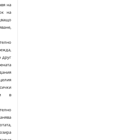
вя на
ок на
дващо
ане,
елно
ежда,
о друг
ената
здания
целия
сички
ли в
елно
нява
отата,
озира
тални