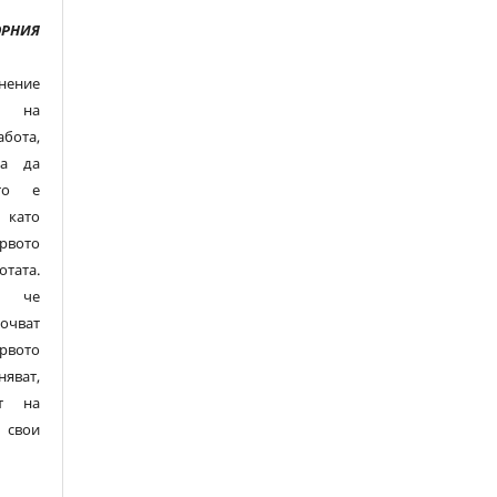
ОРНИЯ
нение
е на
ота,
ва да
то е
 като
рвото
ата.
а, че
чват
вото
яват,
ат на
 свои