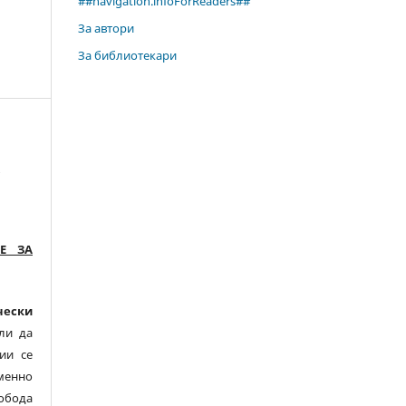
##navigation.infoForReaders##
За автори
За библиотекари
#
Е ЗА
чески
ли да
ии се
менно
обода