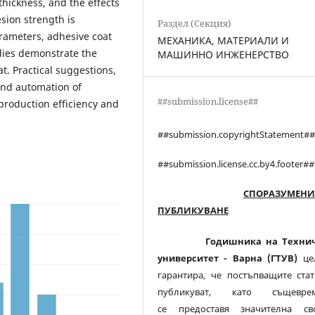
thickness, and the effects
sion strength is
Раздел (Секция)
arameters, adhesive coat
МЕХАНИКА, МАТЕРИАЛИ И
dies demonstrate the
МАШИННО ИНЖЕНЕРСТВО
t. Practical suggestions,
and automation of
##submission.license##
production efficiency and
##submission.copyrightStatement#
##submission.license.cc.by4.footer##
СПОРАЗУМЕНИ
ПУБЛИКУВАНЕ
Годишника на Техни
университет - Варна (ГТУВ)
це
гарантира, че постъпващите стат
публикуват, като същевре
се предоставя значителна св