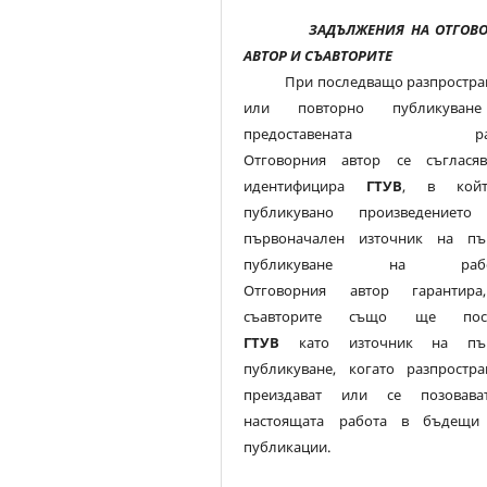
ЗАДЪЛЖЕНИЯ НА ОТГОВ
АВТОР И СЪАВТОРИТЕ
При последващо разпростра
или повторно публикуван
предоставената раб
Отговорния автор се съглася
идентифицира
ГТУВ
, в кой
публикувано произведението
първоначален източник на пъ
публикуване на работ
Отговорния автор гарантир
съавторите също ще посо
ГТУВ
като източник на пър
публикуване, когато разпростран
преиздават или се позовав
настоящата работа в бъдещи
публикации.