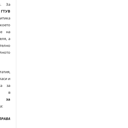
и. За
,
ГТУВ
тика
което
не на
еля, а
телно
лното
тия,
ласи и
та за
ни в
е за
а:
ПРАВА