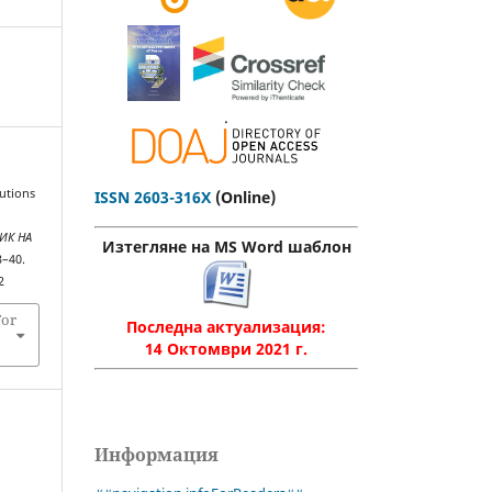
.
lutions
ISSN 2603-316X
(Online)
ИК НА
Изтегляне на MS Word шаблон
3–40.
2
For
Последна актуализация:
14 Октомври 2021 г.
Информация