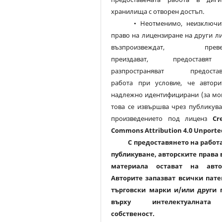
хранилища с отворен достъп.
• Неотменимо, неизключит
право на лицензиране на други л
възпроизвеждат, превеж
преиздават, предостав
разпространяват предостав
работа при условие, че автори
надлежно идентифицирани (за мо
това се извършва чрез публикува
произведението под лиценз
Cr
Commons Attribution 4.0 Unporte
С предоставянето на работа
публикуване, авторските права 
материала остават на авто
Авторите запазват всички пате
търговски марки и/или други 
върху интелектуалнат
собственост.