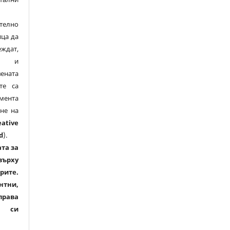
елно
ица да
дат,
ят и
ената
те са
мента
не на
eative
d
).
та за
върху
рите.
нтни,
права
а си