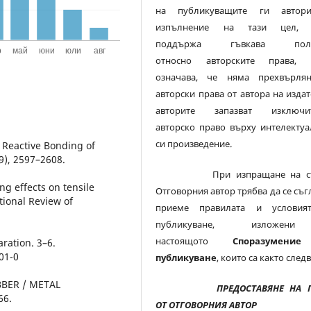
на публикуващите ги автор
изпълнение на тази цел
поддържа гъвкава поли
относно авторските права, 
означава, че няма прехвърля
авторски права от автора на издат
авторите запазват изключи
авторско право върху интелектуа
си произведение.
. Reactive Bonding of
99), 2597–2608.
При изпращане на ста
ing effects on tensile
Отговорния автор трябва да се съг
tional Review of
приеме правилата и условия
публикуване, изложе
настоящото
Споразумени
aration. 3–6.
01-0
публикуване
, които са както следв
BBER / METAL
ПРЕДОСТАВЯНЕ НА 
66.
ОТ ОТГОВОРНИЯ АВТОР