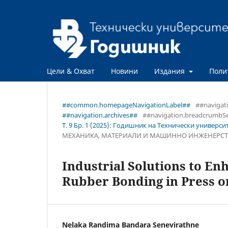
Цели & Охват
Новини
Издания
Поли
##common.homepageNavigationLabel##
##navigat
##navigation.archives##
##navigation.breadcrumbS
Т. 9 Бр. 1 (2025): Годишник на Технически универси
МЕХАНИКА, МАТЕРИАЛИ И МАШИННО ИНЖЕНЕРС
Industrial Solutions to En
Rubber Bonding in Press o
Nelaka Randima Bandara Senevirathne