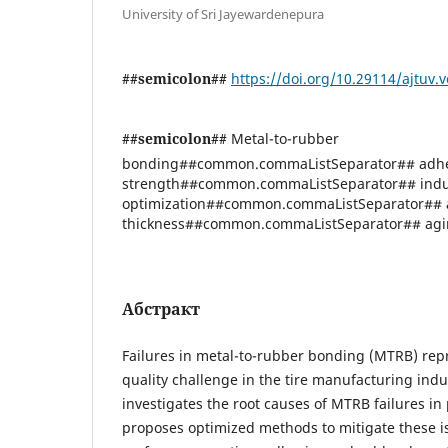
University of Sri Jayewardenepura
##semicolon##
https://doi.org/10.29114/ajtuv.v
##semicolon##
Metal-to-rubber
bonding##common.commaListSeparator## adh
strength##common.commaListSeparator## indus
optimization##common.commaListSeparator## 
thickness##common.commaListSeparator## agin
Абстракт
Failures in metal-to-rubber bonding (MTRB) repr
quality challenge in the tire manufacturing indu
investigates the root causes of MTRB failures in
proposes optimized methods to mitigate these is