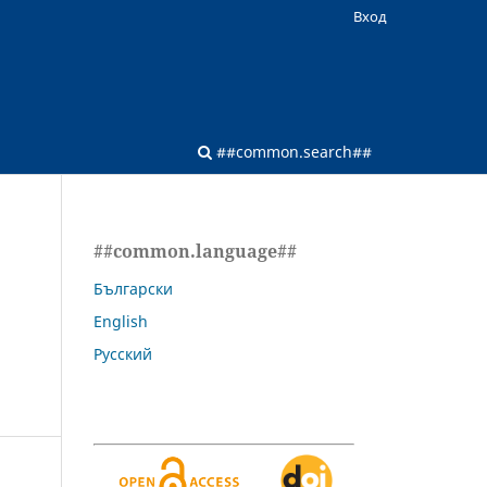
Вход
##common.search##
##common.language##
Български
English
Русский