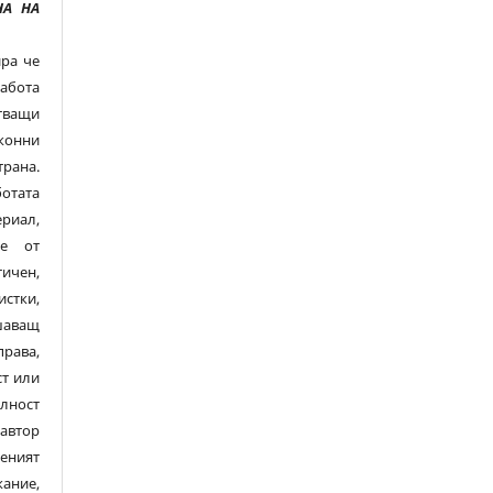
А НА
ра че
абота
ващи
конни
рана.
тата
риал,
ме от
тичен,
стки,
шаващ
рава,
ст или
лност
автор
ният
ание,