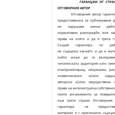
ГАРАНЦИИ ОТ СТРАН
ОТГОВОРНИЯ АВТОР
Отговорния автор гаранти
предоставената за публикуване р
не нарушава никои дейст
нормативни разпоредби или за
права на която и да е трета ст
Същия гарантира че рабо
не съдържа какъвто и да е мате
който може да се възприе
читателската аудитория като нее
компрометиращ, нехуманен, раси
клеветнически и/или нару
авторски и/или имуществени п
права на интелектуална собствено
поети ангажименти за поверите
към трети страни. Отговорния 
гарантира че предоставе
материал е с оригинално съдърж