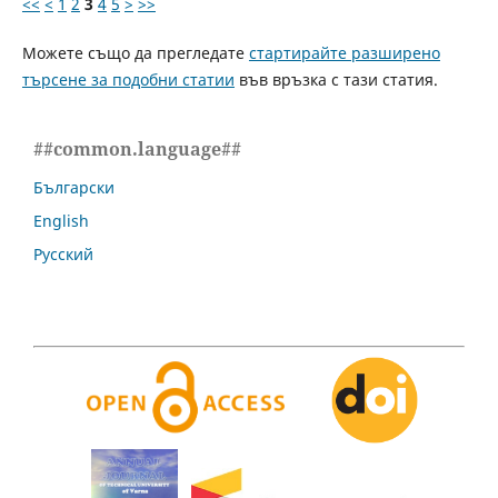
<<
<
1
2
3
4
5
>
>>
Можете също да прегледате
стартирайте разширено
търсене за подобни статии
във връзка с тази статия.
##common.language##
Български
English
Русский