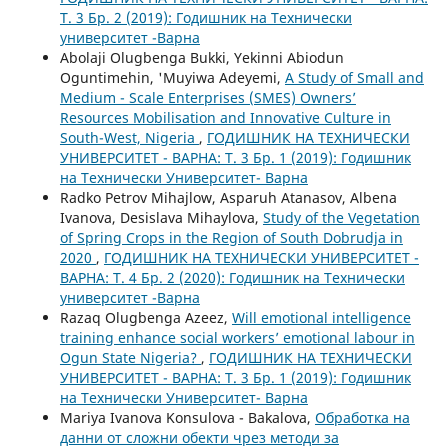
Т. 3 Бр. 2 (2019): Годишник на Технически
университет -Варна
Abolaji Olugbenga Bukki, Yekinni Abiodun
Oguntimehin, 'Muyiwa Adeyemi,
A Study of Small and
Medium - Scale Enterprises (SMES) Owners’
Resources Mobilisation and Innovative Culture in
South-West, Nigeria
,
ГОДИШНИК НА ТЕХНИЧЕСКИ
УНИВЕРСИТЕТ - ВАРНА: Т. 3 Бр. 1 (2019): Годишник
на Технически Университет- Варна
Radko Petrov Mihajlow, Asparuh Atanasov, Albena
Ivanova, Desislava Mihaylova,
Study of the Vegetation
of Spring Crops in the Region of South Dobrudja in
2020
,
ГОДИШНИК НА ТЕХНИЧЕСКИ УНИВЕРСИТЕТ -
ВАРНА: Т. 4 Бр. 2 (2020): Годишник на Технически
университет -Варна
Razaq Olugbenga Azeez,
Will emotional intelligence
training enhance social workers’ emotional labour in
Ogun State Nigeria?
,
ГОДИШНИК НА ТЕХНИЧЕСКИ
УНИВЕРСИТЕТ - ВАРНА: Т. 3 Бр. 1 (2019): Годишник
на Технически Университет- Варна
Mariya Ivanova Konsulova - Bakalova,
Обработка на
данни от сложни обекти чрез методи за