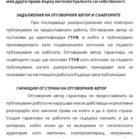
или други права върху интелектуалната си собственост.
ЗАДЪЛЖЕНИЯ НА ОТГОВОРНИЯ АВТОР И СЪАВТОРИТЕ
При последващо разпространение или повторно
публикуване на предоставената работа, Отговорния автор се
съгласява да идентифицира
ГТУВ
, в който е публикувано
произведението като първоначален източник на първото
публикуване на работата. Отговорния автор гарантира, че
съавторите също ще посочват
ГТУВ
като източник на първото
публикуване, когато разпространяват, преиздават или се
позовават на настоящата работа в бъдещи свои публикации.
ГАРАНЦИИ ОТ СТРАНА НА ОТГОВОРНИЯ АВТОР
Отговорния автор гарантира че предоставената за
публикуване работа не нарушава никои действащи нормативни
разпоредби или законни права на която и да е трета страна.
Същия гарантира че работата не съдържа какъвто и да е
материал, който може да се възприеме от читателската
аудитория като неетичен, компрометиращ, нехуманен,