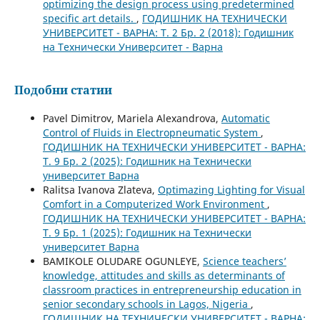
optimizing the design process using predetermined
specific art details.
,
ГОДИШНИК НА ТЕХНИЧЕСКИ
УНИВЕРСИТЕТ - ВАРНА: Т. 2 Бр. 2 (2018): Годишник
на Технически Университет - Варна
Подобни статии
Pavel Dimitrov, Mariela Alexandrova,
Automatic
Control of Fluids in Electropneumatic System
,
ГОДИШНИК НА ТЕХНИЧЕСКИ УНИВЕРСИТЕТ - ВАРНА:
Т. 9 Бр. 2 (2025): Годишник на Технически
университет Варна
Ralitsa Ivanova Zlateva,
Optimazing Lighting for Visual
Comfort in a Computerized Work Environment
,
ГОДИШНИК НА ТЕХНИЧЕСКИ УНИВЕРСИТЕТ - ВАРНА:
Т. 9 Бр. 1 (2025): Годишник на Технически
университет Варна
BAMIKOLE OLUDARE OGUNLEYE,
Science teachers’
knowledge, attitudes and skills as determinants of
classroom practices in entrepreneurship education in
senior secondary schools in Lagos, Nigeria
,
ГОДИШНИК НА ТЕХНИЧЕСКИ УНИВЕРСИТЕТ - ВАРНА: