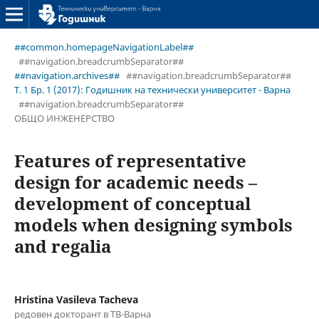
##common.homepageNavigationLabel##
##navigation.breadcrumbSeparator##
##navigation.archives##
##navigation.breadcrumbSeparator##
Т. 1 Бр. 1 (2017): Годишник на технически университет - Варна
##navigation.breadcrumbSeparator##
ОБЩО ИНЖЕНЕРСТВО
Features of representative
design for academic needs –
development of conceptual
models when designing symbols
and regalia
Hristina Vasileva Tacheva
редовен докторант в ТВ-Варна