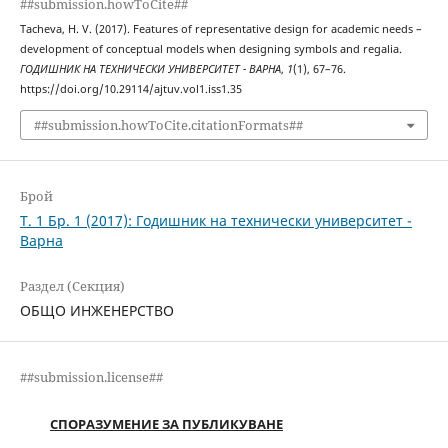
##submission.howToCite##
Tacheva, H. V. (2017). Features of representative design for academic needs –
development of conceptual models when designing symbols and regalia.
ГОДИШНИК НА ТЕХНИЧЕСКИ УНИВЕРСИТЕТ - ВАРНА
,
1
(1), 67–76.
https://doi.org/10.29114/ajtuv.vol1.iss1.35
##submission.howToCite.citationFormats##
Брой
Т. 1 Бр. 1 (2017): Годишник на технически университет -
Варна
Раздел (Секция)
ОБЩО ИНЖЕНЕРСТВО
##submission.license##
СПОРАЗУМЕНИЕ ЗА ПУБЛИКУВАНЕ