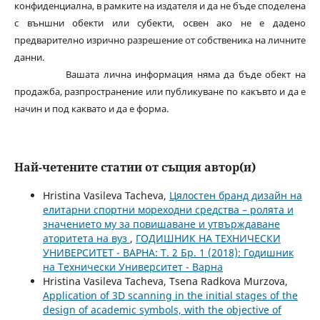
конфиденциална, в рамките на издателя и да не бъде споделена
с външни обекти или субекти, освен ако не е дадено
предварително изрично разрешение от собственика на личните
данни.
Вашата лична информация няма да бъде обект на
продажба, разпространение или публикуване по какъвто и да е
начин и под каквато и да е форма.
Най-четените статии от същия автор(и)
Hristina Vasileva Tacheva,
Цялостен бранд дизайн на
елитарни спортни мореходни средства – ролята и
значението му за повишаване и утвърждаване
аторитета на вуз
,
ГОДИШНИК НА ТЕХНИЧЕСКИ
УНИВЕРСИТЕТ - ВАРНА: Т. 2 Бр. 1 (2018): Годишник
на Технически Университет - Варна
Hristina Vasileva Tacheva, Tsena Radkova Murzova,
Application of 3D scanning in the initial stages of the
design of academic symbols, with the objective of