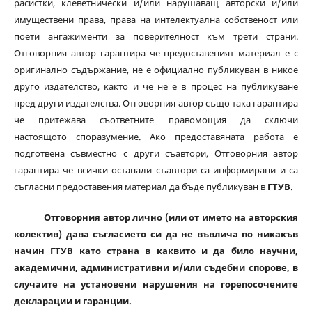
расистки, клеветнически и/или нарушаващ авторски и/или
имуществени права, права на интелектуална собственост или
поети ангажименти за поверителност към трети страни.
Отговорния автор гарантира че предоставеният материал е с
оригинално съдържание, не е официално публикуван в никое
друго издателство, както и че не е в процес на публикуване
пред други издателства. Отговорния автор също така гарантира
че притежава съответните правомощия да сключи
настоящото споразумение. Ако предоставяната работа е
подготвена съвместно с други съавтори, Отговорния автор
гарантира че всички останали съавтори са информирани и са
съгласни предоставения материал да бъде публикуван в
ГТУВ
.
Отговорния автор лично (или от името на авторския
колектив) дава съгласието си да не въвлича по никакъв
начин ГТУВ като страна в каквито и да било научни,
академични, административни и/или съдебни спорове, в
случаите на установени нарушения на горепосочените
декларации и гаранции.