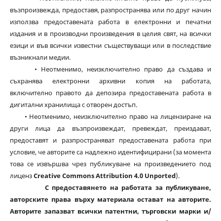
възпроизвежда, предоставя, разпространява или по друг начин
използва предоставената работа в електронни и печатни
издания и в производни произведения в целия свят, на всички
езици и във всички известни съществуващи или в последствие
възникнали медии.
• Неотменимо, неизключително право да създава и
съхранява електронни архивни копия на работата,
включително правото да депозира предоставената работа в
дигитални хранилища с отворен достъп.
• Неотменимо, неизключително право на лицензиране на
други лица да възпроизвеждат, превеждат, преиздават,
предоставят и разпространяват предоставената работа при
условие, че авторите са надлежно идентифицирани (за момента
това се извършва чрез публикуване на произведението под
лиценз
Creative Commons Attribution 4.0 Unported
).
С предоставянето на работата за публикуване,
авторските права върху материала остават на авторите.
Авторите запазват всички патентни, търговски марки и/