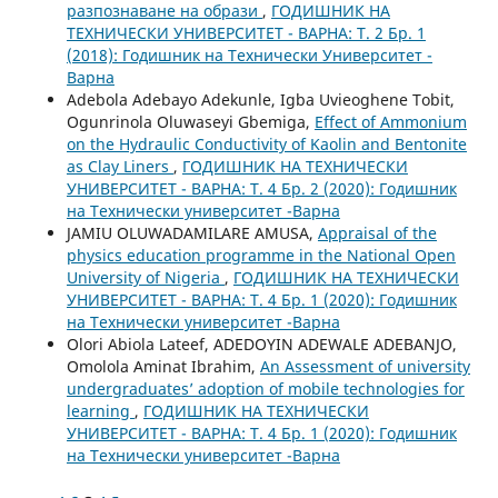
разпознаване на образи
,
ГОДИШНИК НА
ТЕХНИЧЕСКИ УНИВЕРСИТЕТ - ВАРНА: Т. 2 Бр. 1
(2018): Годишник на Технически Университет -
Варна
Adebola Adebayo Adekunle, Igba Uvieoghene Tobit,
Ogunrinola Oluwaseyi Gbemiga,
Effect of Ammonium
on the Hydraulic Conductivity of Kaolin and Bentonite
as Clay Liners
,
ГОДИШНИК НА ТЕХНИЧЕСКИ
УНИВЕРСИТЕТ - ВАРНА: Т. 4 Бр. 2 (2020): Годишник
на Технически университет -Варна
JAMIU OLUWADAMILARE AMUSA,
Appraisal of the
physics education programme in the National Open
University of Nigeria
,
ГОДИШНИК НА ТЕХНИЧЕСКИ
УНИВЕРСИТЕТ - ВАРНА: Т. 4 Бр. 1 (2020): Годишник
на Технически университет -Варна
Olori Abiola Lateef, ADEDOYIN ADEWALE ADEBANJO,
Omolola Aminat Ibrahim,
An Assessment of university
undergraduates’ adoption of mobile technologies for
learning
,
ГОДИШНИК НА ТЕХНИЧЕСКИ
УНИВЕРСИТЕТ - ВАРНА: Т. 4 Бр. 1 (2020): Годишник
на Технически университет -Варна