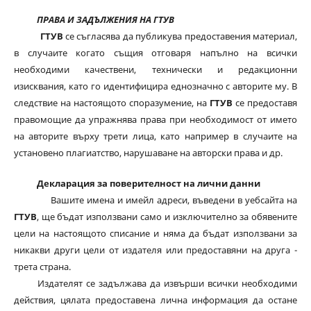
ПРАВА И ЗАДЪЛЖЕНИЯ НА ГТУВ
ГТУВ
се съгласява да публикува предоставения материал,
в случаите когато същия отговаря напълно на всички
необходими качествени, технически и редакционни
изисквания, като го идентифицира еднозначно с авторите му. В
следствие на настоящото споразумение, на
ГТУВ
се предоставя
правомощие да упражнява права при необходимост от името
на авторите върху трети лица, като например в случаите на
установено плагиатство, нарушаване на авторски права и др.
Декларация за поверителност на лични данни
Вашите имена и имейл адреси, въведени в уебсайта на
ГТУВ
, ще бъдат използвани само и изключително за обявените
цели на настоящото списание и няма да бъдат използвани за
никакви други цели от издателя или предоставяни на друга -
трета страна.
Издателят се задължава да извърши всички необходими
действия, цялата предоставена лична информация да остане