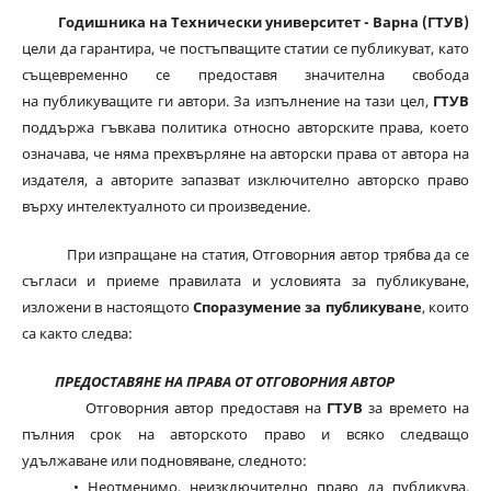
Годишника на Технически университет - Варна (ГТУВ)
цели да гарантира, че постъпващите статии се публикуват, като
същевременно се предоставя значителна свобода
на публикуващите ги автори. За изпълнение на тази цел,
ГТУВ
поддържа гъвкава политика относно авторските права, което
означава, че няма прехвърляне на авторски права от автора на
издателя, а авторите запазват изключително авторско право
върху интелектуалното си произведение.
При изпращане на статия, Отговорния автор трябва да се
съгласи и приеме правилата и условията за публикуване,
изложени в настоящото
Споразумение за публикуване
, които
са както следва:
ПРЕДОСТАВЯНЕ НА ПРАВА ОТ ОТГОВОРНИЯ АВТОР
Отговорния автор предоставя на
ГТУВ
за времето на
пълния срок на авторското право и всяко следващо
удължаване или подновяване, следното:
• Неотменимо, неизключително право да публикува,