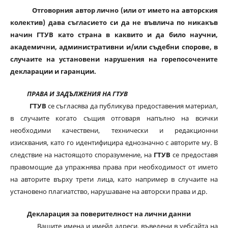
Отговорния автор лично (или от името на авторския
колектив) дава съгласието си да не въвлича по никакъв
начин ГТУВ като страна в каквито и да било научни,
академични, административни и/или съдебни спорове, в
случаите на установени нарушения на горепосочените
декларации и гаранции.
ПРАВА И ЗАДЪЛЖЕНИЯ НА ГТУВ
ГТУВ
се съгласява да публикува предоставения материал,
в случаите когато същия отговаря напълно на всички
необходими качествени, технически и редакционни
изисквания, като го идентифицира еднозначно с авторите му. В
следствие на настоящото споразумение, на
ГТУВ
се предоставя
правомощие да упражнява права при необходимост от името
на авторите върху трети лица, като например в случаите на
установено плагиатство, нарушаване на авторски права и др.
Декларация за поверителност на лични данни
Вашите имена и имейл адреси, въведени в уебсайта на