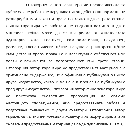
Отговорния автор гарантира че предоставената за
публикуване работа не нарушава никои действащи нормативни
разпоредби или законни права на която и да е трета страна.
Същия гарантира че работата не съдържа какъвто и да е
материал, който може да се възприеме от читателската
аудитория като неетичен, компрометиращ, нехуманен,
расистки, клеветнически и/или нарушаващ авторски и/или
имуществени права, права на интелектуална собственост или
поети ангажименти за поверителност към трети страни.
Отговорния автор гарантира че предоставеният материал е с
оригинално съдържание, не е официално публикуван в никое
друго издателство, както и че не е в процес на публикуване
пред други издателства. Отговорния автор също така гарантира
че притежава съответните правомощия да сключи
настоящото споразумение. Ако предоставяната работа е
подготвена съвместно с други съавтори, Отговорния автор
гарантира че всички останали съавтори са информирани и са
съгласни предоставения материал да бъде публикуван в
ГТУВ
.