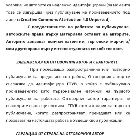
условие, че авторите са надлежно идентифицирани (за момента
това се извършва чрез публикуване на произведението под
лиценз
Creative Commons Attribution 4.0 Unported
).
С предоставянето на работата за публикуване,
авторските права върху материала остават на авторите.
Авторите запазват всички патентни, търговски марки и/
или други права върху интелектуалната си собственост.
ЗАДЪЛЖЕНИЯ НА ОТГОВОРНИЯ АВТОР И СЪАВТОРИТЕ
При последващо разпространение или повторно
публикуване на предоставената работа, Отговорния автор се
съгласява да идентифицира
ГТУВ
, в който е публикувано
произведението като първоначален източник на първото
публикуване на работата. Отговорния автор гарантира, че
съавторите също ще посочват
ГТУВ
като източник на първото
публикуване, когато разпространяват, преиздават или се
позовават на настоящата работа в бъдещи свои публикации.
ГАРАНЦИИ ОТ СТРАНА НА ОТГОВОРНИЯ АВТОР