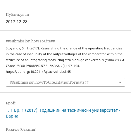
Публикуван
2017-12-28
##submission.howToCite##
Stoyanov, S. H. (2017). Researching the change of the operating frequencies
in the case of inequality of the output voltages of the comparator within the
structure of an integrating measuring strain gauge converter.
ГОДИШНИК НА
ТЕХНИЧЕСКИ УНИВЕРСИТЕТ - ВАРНА
,
1
(1), 97–104.
https://doi.org/10.29114/ajtuv.vol1.iss1.45
##submission.howToCite.citationFormats##
Брой
Т. 1 Бр. 1 (2017): Годишник на технически университет -
Варна
Раздел (Секция)