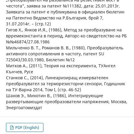
честота”, заявка за патент №111382, дата: 25.01.2013г.
Заявката за патент е публикувана в официален бюлетин
на Патентно Ведомство на Р.България, брой 7,
31.07.2014г. – (стр.12)
Гигов Х., Янков И.Я., (1986), Метод за преобразуване на
врремеконстанта в период, Авторс-ко свидетелство на РБ
№№46874/27.08.1986
Мильченко В. Т., Романов В. В., (1980), Преобразуватель
активного сопротивления в частоту, патент SU
725043/30.03.1980, Бюлетин №12
Митков А., (2011), Теория на експеримента, ТУАнгел
Кънчев, Русе
Станков С., (2014), Линеаризиращ измервателен
преобразувател за терморезисторни сензори, Годишник
на ТУ-Варна 2014, Том I, (стр. 46-52)
Шахов Э., Михотин В., (1986), Интегрирующие
развертывающие преобразователи напряжения, Москва,
Энергоатомиздат
PDF (English)