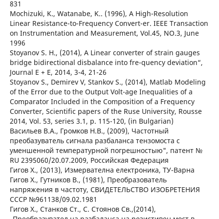
831
Mochizuki, K., Watanabe, K.. (1996), A High-Resolution
Linear Resistance-to-Frequency Convert-er. IEEE Transaction
on Instrumentation and Measurement, Vol.45, NO.3, June
1996
Stoyanov S. H., (2014), A Linear converter of strain gauges
bridge bidirectional disbalance into fre-quency deviation“,
Journal E + E, 2014, 3-4, 21-26
Stoyanov S., Demirev V, Stankov S., (2014), Matlab Modeling
of the Error due to the Output Volt-age Inequalities of a
Comparator Included in the Composition of a Frequency
Converter, Scientific papers of the Ruse University, Rousse
2014, Vol. 53, series 3.1, p. 115-120, (in Bulgarian)
Васильев В.А., Громков Н.В., (2009), Частотный
преобазуватель сигнала разбаланса тензомоста с
уменшенной температурной погрешностыю", патент №
RU 2395060/20.07.2009, Российская Фeдерация
Гигов Х., (2013), Измервателна електроника, ТУ-Варна
Гигов Х., Гутников В., (1981), Преобразователь
напряжения в частоту, СВИДЕТЕЛЬСТВО ИЗОБРЕТЕНИЯ
СССР №961138/09.02.1981
Гигов Х., Станков Ст., С. Стоянов Св.,(2014),
„Преобразувател на разбаланса на резистивен мост в