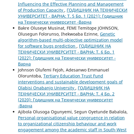
Influencing the Effective Planning and Management
of Production Capacity
,
ГОДИШНИК НА ТЕХНИЧЕСКИ
УНИВЕРСИТЕТ - ВАРНА: Т. 5 Бр. 1 (2021): Годишник
на Технически университет -Варна
Bakre Oluseye Musinat, FEMI Temitope JOHNSON,
Olusegun Folorunso, Ihekwoaba Ezinne,
Genetic
algorithm-based multi-objective optimization model
for software bugs prediction
,
ГОДИШНИК НА
ТЕХНИЧЕСКИ УНИВЕРСИТЕТ - ВАРНА: Т. 6 Бр. 1
(2022): Годишник на Технически университет -
Варна
Johnson Olufemi Fejoh, Adesanwo Emmanuel
Oloruntoba,
Tertiary Education Trust Fund
interventions and sustainable development goals of
Olabisi Onabanjo University
,
ГОДИШНИК НА
ТЕХНИЧЕСКИ УНИВЕРСИТЕТ - ВАРНА: Т. 4 Бр. 2
(2020): Годишник на Технически университет
-Варна
Ajibola Olusoga Ogunyemi, Segun Oyetunde Babalola,
Personal-organisational value congruence in relation
to organizational citizenship behaviour and work
engagement among the academic staff in South-West