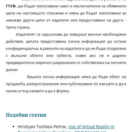
ГТУВ
, ще бъдат използвани само и изключително за обявените
цели на настоящото списание и няма да бъдат използвани за
никакви други цели от издателя или предоставяни на друга -
трета страна.
Издателят се задължава да извърши всички необходими
действия, цялата предоставена лична информация да остане
конфиденциална, в рамките на издателя и да не бъде споделена
с външни обекти или субекти, освен ако не е дадено
предварително изрично разрешение от собственика на личните
данни.
Вашата лична информация няма да бъде обект на
продажба, разпространение или публикуване по какъвто и да е
начин и под каквато и да е форма.
Подобни статии
Hristiyan Toshkov Petrov,
Use of Virtual Reality in