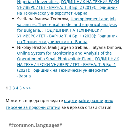
Nigerian Universities
,
ГОДИШНИК НА ТЕХНИЧЕСКИ
УНИВЕРСИТЕТ - ВАРНА: Т. 3 Бр. 2 (2019): Годишник
на Технически университет -Варна
Svetlana Ivanova Todorova,
Unemployment and job
vacancies. Theoretical model and empirical analysis
for Bulgaria.
,
ГОДИШНИК НА ТЕХНИЧЕСКИ
УНИВЕРСИТЕТ - ВАРНА: Т. 4 Бр. 1 (2020): Годишник
на Технически университет -Варна
Nikolay Hristov, Maik Jurgen Streblau, Tatyana Dimova,
Online System for Monitoring and Analysis of the
Operation of a Small Photovoltaic Plant
,
ГОДИШНИК
НА ТЕХНИЧЕСКИ УНИВЕРСИТЕТ - ВАРНА: Т. 5 Бр. 1
(2021): Годишник на Технически университет
-Варна
1
2
3
4
5
>
>>
Можете също да прегледате
стартирайте разширено
търсене за подобни статии
във връзка с тази статия.
##common.language##