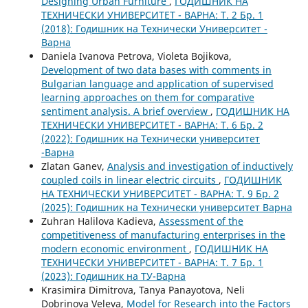
Designing Urban Furniture
,
ГОДИШНИК НА
ТЕХНИЧЕСКИ УНИВЕРСИТЕТ - ВАРНА: Т. 2 Бр. 1
(2018): Годишник на Технически Университет -
Варна
Daniela Ivanova Petrova, Violeta Bojikova,
Development of two data bases with comments in
Bulgarian language and application of supervised
learning approaches on them for comparative
sentiment analysis. А brief overview
,
ГОДИШНИК НА
ТЕХНИЧЕСКИ УНИВЕРСИТЕТ - ВАРНА: Т. 6 Бр. 2
(2022): Годишник на Технически университет
-Варна
Zlatan Ganev,
Analysis and investigation of inductively
coupled coils in linear electric circuits
,
ГОДИШНИК
НА ТЕХНИЧЕСКИ УНИВЕРСИТЕТ - ВАРНА: Т. 9 Бр. 2
(2025): Годишник на Технически университет Варна
Zuhran Halilova Kadieva,
Assessment of the
competitiveness of manufacturing enterprises in the
modern economic environment
,
ГОДИШНИК НА
ТЕХНИЧЕСКИ УНИВЕРСИТЕТ - ВАРНА: Т. 7 Бр. 1
(2023): Годишник на ТУ-Варна
Krasimira Dimitrova, Tanya Panayotova, Neli
Dobrinova Veleva,
Model for Research into the Factors