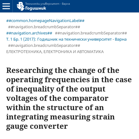
##common.homepageNavigationLabel##
##navigation.breadcrumbSeparator##
##navigation.archives##
##navigation.breadcrumbSeparator##
Т. 1 Бр. 1 (2017): Годишник на технически университет - Варна
##navigation.breadcrumbSeparator##
ЕЛЕКТРОТЕХНИКА, ЕЛЕКТРОНИКА И АВТОМАТИКА
Researching the change of the
operating frequencies in the case
of inequality of the output
voltages of the comparator
within the structure of an
integrating measuring strain
gauge converter