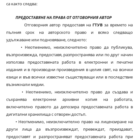
са както следва:
ПРЕДОСТАВЯНЕ НА ПРАВА ОТ ОТГОВОРНИЯ АВТОР
Отговорния автор предоставя на
ГТУВ
за времето на
пълния срок на авторското право и всяко следващо
удължаване или подновяване, следното:
• Неотменимо, неизключително право да публикува,
възпроизвежда, предоставя, разпространява или по друг начин
използва предоставената работа в електронни и печатни
издания и в производни произведения в целия свят, на всички
езици и във всички известни съществуващи или в последствие
възникнали медии.
• Неотменимо, неизключително право да създава и
съхранява електронни архивни копия на работата,
включително правото да депозира предоставената работа в
дигитални хранилища с отворен достъп.
• Неотменимо, неизключително право на лицензиране на
други лица да възпроизвеждат, превеждат, преиздават,
предоставят и разпространяват предоставената работа при